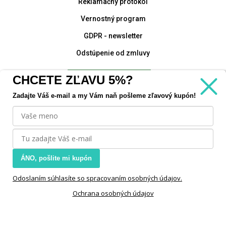
Reklamačný protokol
Vernostný program
GDPR - newsletter
Odstúpenie od zmluvy
CHCETE ZĽAVU 5%?
Zadajte Váš e-mail a my Vám naň pošleme zľavový kupón!
ÁNO, pošlite mi kupón
Odoslaním súhlasíte so spracovaním osobných údajov.
Ochrana osobných údajov
Copyright © 2021 SANITAS – zdravotnícke pomôcky, s.r.o.
Vytvoril bart.sk - Tvoríme digitálne zážitky