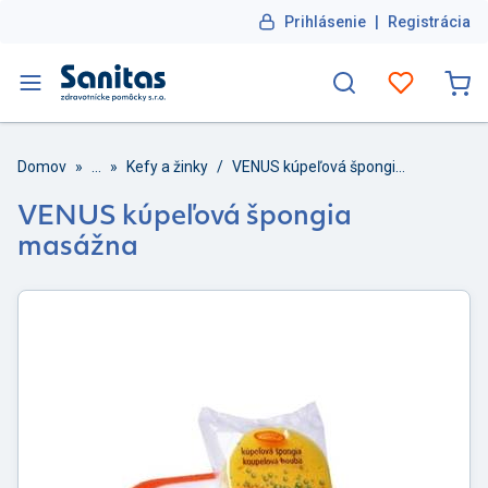
Prihlásenie
|
Registrácia
Domov
»
...
»
Kefy a žinky
/
VENUS kúpeľová špongia masážna
VENUS kúpeľová špongia
masážna