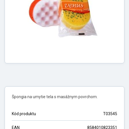
Špongia na umytie tela s masážnym povrchom.
Kód produktu
T03545
EAN
8584010823351