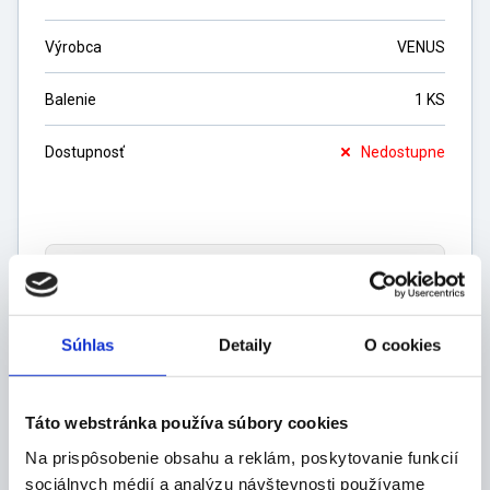
Výrobca
VENUS
Balenie
1 KS
Dostupnosť
Nedostupne
Predaj sa skončil
Súhlas
Detaily
O cookies
Popis produktu
Táto webstránka používa súbory cookies
Na prispôsobenie obsahu a reklám, poskytovanie funkcií
Vlastnosti:
sociálnych médií a analýzu návštevnosti používame