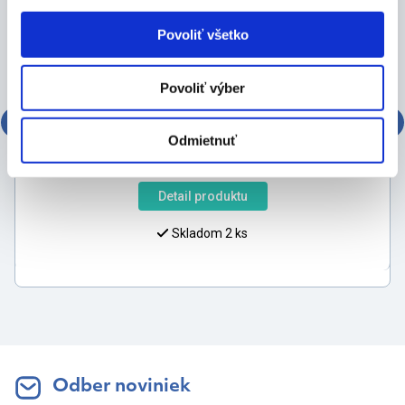
Povoliť všetko
Povoliť výber
KAWAR šampón proti lupinám 400ml
Odmietnuť
10,01
€
Detail produktu
Skladom 2 ks
Odber noviniek