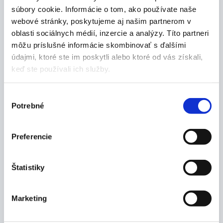
súbory cookie. Informácie o tom, ako používate naše
kúpeľňová špongia, ktorá sa používa na
webové stránky, poskytujeme aj našim partnerom v
umývanie a jemné masírovanie časti tela spolu
so sprchovým gelom
oblasti sociálnych médií, inzercie a analýzy. Títo partneri
má oválny tvar
môžu príslušné informácie skombinovať s ďalšími
údajmi, ktoré ste im poskytli alebo ktoré od vás získali,
Balenie:
keď ste používali ich služby.
1 ks
Výber
Potrebné
súhlasu
Dokumenty
Preferencie
Štatistiky
Mohlo by vás zaujímať
Marketing