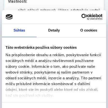
Vlastnosti:
silný gélový prípravok účinne odstraňuje vodný
kameň, stopy po vode a nečistoty zo všetkých
typov povrchov
pravidelné používanie spomaľuje vytváranie
Súhlas
Detaily
O cookies
nového vodného kameňa
s čerstvou vôňou
výrobca: delta pronatura, Kurt-Schumacher-Ring
Táto webstránka používa súbory cookies
15-17 D-63329 Egelsbach Germany,
www.beckmanngroup.com,
Na prispôsobenie obsahu a reklám, poskytovanie funkcií
info@beckmanngroup.com
sociálnych médií a analýzu návštevnosti používame
súbory cookie. Informácie o tom, ako používate naše
Balenie:
webové stránky, poskytujeme aj našim partnerom v
500 ml
oblasti sociálnych médií, inzercie a analýzy. Títo partneri
môžu príslušné informácie skombinovať s ďalšími
údajmi, ktoré ste im poskytli alebo ktoré od vás získali,
keď ste používali ich služby.
POZOR Spôsobuje vážne podráždenie očí. Ak je
potrebná lekárska pomoc, majte k dispozícii obal