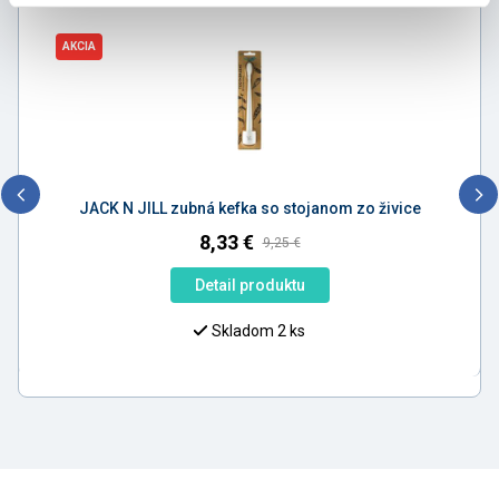
AKCIA
JACK N JILL zubná kefka so stojanom zo živice
8,33
€
9,25
€
Detail produktu
Skladom 2 ks