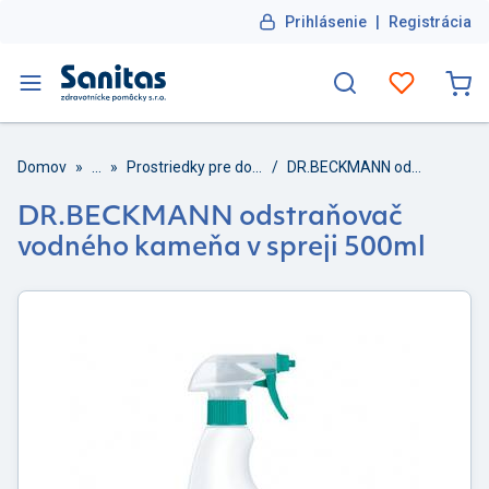
Prihlásenie
|
Registrácia
Domov
»
...
»
Prostriedky pre domácnosť
/
DR.BECKMANN odstraňovač vodného kameňa v spreji 500ml
DR.BECKMANN odstraňovač
vodného kameňa v spreji 500ml