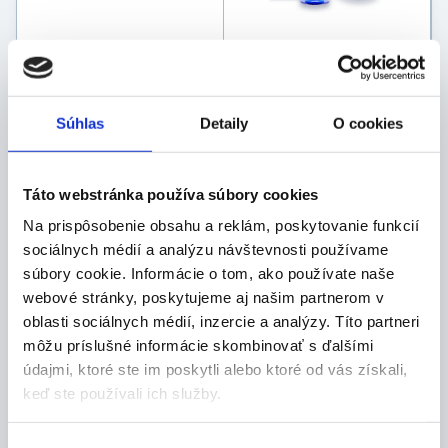
MICROLIFE tlakomer
Nádstavec inhalačný s
digitálny BP3AG1 a
ventilom ABLE SPACER 2
MT3001
27,94
€
55,10
€
Súhlas
Detaily
O cookies
Skladom 2 ks
Skladom 2 ks
Táto webstránka používa súbory cookies
Na prispôsobenie obsahu a reklám, poskytovanie funkcií
sociálnych médií a analýzu návštevnosti používame
súbory cookie. Informácie o tom, ako používate naše
webové stránky, poskytujeme aj našim partnerom v
oblasti sociálnych médií, inzercie a analýzy. Títo partneri
môžu príslušné informácie skombinovať s ďalšími
údajmi, ktoré ste im poskytli alebo ktoré od vás získali,
NOVAMA 4HEAD
NOVAMA Sanso
keď ste používali ich služby.
bezkontaktný teplomer
oxymeter
32,00
€
26,30
€
Výber