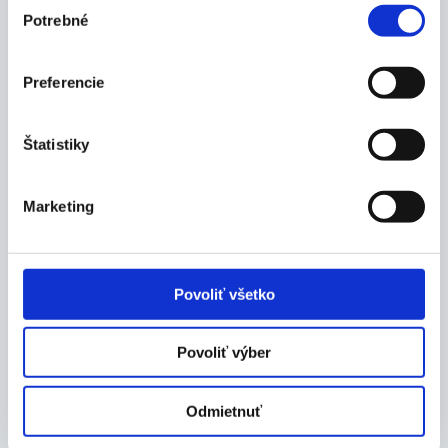
Skladom 4 ks
Skladom 10 ks
Potrebné
súhlasu
Preferencie
Štatistiky
Marketing
NOVAMA Teplomer
OMRON balónik a
lekársky bezortuťový
hadička k tlakomeru
analógový
Povoliť všetko
17,00
€
6,00
€
Skladom 3 ks
Skladom 9 ks
Povoliť výber
Odmietnuť