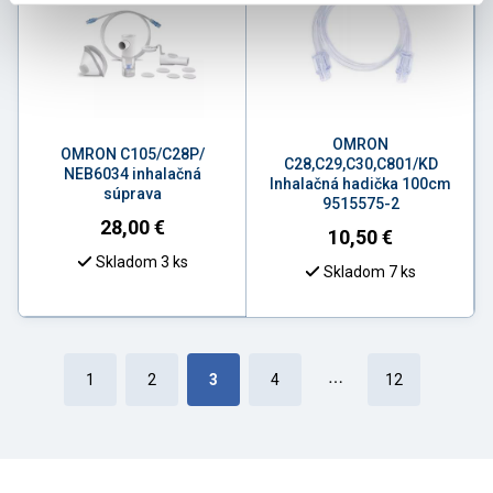
OMRON
OMRON C105/C28P/
C28,C29,C30,C801/KD
NEB6034 inhalačná
Inhalačná hadička 100cm
súprava
9515575-2
28,00
€
10,50
€
Skladom 3 ks
Skladom 7 ks
1
2
3
4
…
12