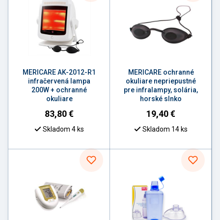
MERICARE AK-2012-R1
MERICARE ochranné
infračervená lampa
okuliare nepriepustné
200W + ochranné
pre infralampy, solária,
okuliare
horské slnko
83,80
€
19,40
€
Skladom 4 ks
Skladom 14 ks