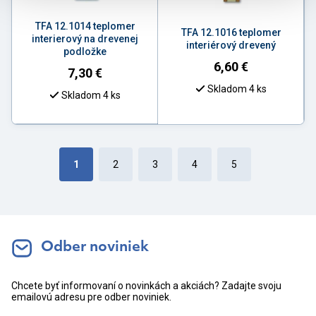
TFA 12.1014 teplomer
TFA 12.1016 teplomer
interierový na drevenej
interiérový drevený
podložke
6,60
€
7,30
€
Skladom 4 ks
Skladom 4 ks
1
2
3
4
5
Odber noviniek
Chcete byť informovaní o novinkách a akciách? Zadajte svoju
emailovú adresu pre odber noviniek.