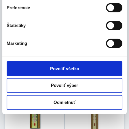
Preferencie
Štatistiky
Marketing
TFA 12.1005 teplomer
TFA 12.1009 teplomer
interiér buk
interiér
8,70
€
7,90
€
Povoliť všetko
Skladom 3 ks
Skladom 3 ks
Povoliť výber
Odmietnuť