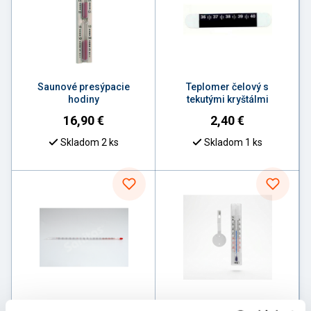
Saunové presýpacie
Teplomer čelový s
hodiny
tekutými kryštálmi
16,90
€
2,40
€
Skladom 2 ks
Skladom 1 ks
Teplomer laboratórny od
TFA 10.6013 teplomer