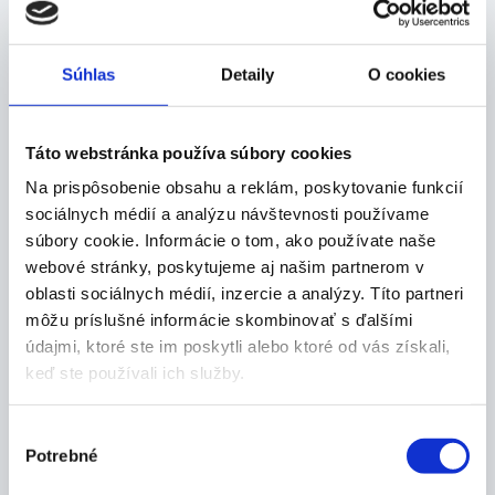
-10 do +150 ˚C
okenný biely
21,30
€
4,80
€
Súhlas
Detaily
O cookies
Skladom 5 ks
Skladom 7 ks
Táto webstránka používa súbory cookies
Na prispôsobenie obsahu a reklám, poskytovanie funkcií
sociálnych médií a analýzu návštevnosti používame
súbory cookie. Informácie o tom, ako používate naše
webové stránky, poskytujeme aj našim partnerom v
oblasti sociálnych médií, inzercie a analýzy. Títo partneri
môžu príslušné informácie skombinovať s ďalšími
TFA 12.1003.05 teplomer
TFA 12.1003.09 teplomer
údajmi, ktoré ste im poskytli alebo ktoré od vás získali,
izbový drevený hnedý
izbový drevený biely
keď ste používali ich služby.
5,60
€
6,40
€
Skladom 4 ks
Skladom 5 ks
Výber
Potrebné
súhlasu