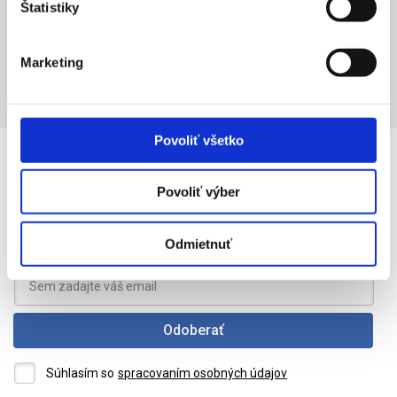
Štatistiky
Na objednanie
Marketing
Povoliť všetko
Odber noviniek
Povoliť výber
Chcete byť informovaní o novinkách a akciách? Zadajte svoju
emailovú adresu pre odber noviniek.
Odmietnuť
Odoberať
Súhlasím so
spracovaním osobných údajov