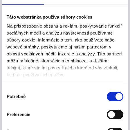
Táto webstránka používa súbory cookies
Fixácia zápästia
Fixácia hrudná flexibilná
flexibilná BCF 4200,
BCF 4250, veľkosť XL
Na prispôsobenie obsahu a reklám, poskytovanie funkcií
veľkosť L
sociálnych médií a analýzu návštevnosti používame
Cena na vyžiadanie
Cena na vyžiadanie
súbory cookie. Informácie o tom, ako používate naše
Na objednanie
Na objednanie
webové stránky, poskytujeme aj našim partnerom v
oblasti sociálnych médií, inzercie a analýzy. Títo partneri
môžu príslušné informácie skombinovať s ďalšími
údajmi, ktoré ste im poskytli alebo ktoré od vás získali,
keď ste používali ich služby.
Výber
Potrebné
súhlasu
Fixačný komplet
Preferencie
flexibilný BCF 4000
Cena na vyžiadanie