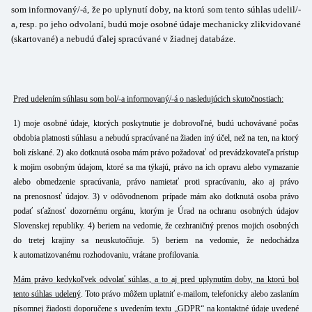
som informovaný/-á, že po uplynutí doby, na ktorú som tento súhlas udelil/-
a, resp. po jeho odvolaní, budú moje osobné údaje mechanicky zlikvidované
(skartované) a nebudú ďalej spracúvané v žiadnej databáze.
Pred udelením súhlasu som bol/-a informovaný/-á o nasledujúcich skutočnostiach:
1) moje osobné údaje, ktorých poskytnutie je dobrovoľné, budú uchovávané počas
obdobia platnosti súhlasu a nebudú spracúvané na žiaden iný účel, než na ten, na ktorý
boli získané. 2) ako dotknutá osoba mám právo požadovať od prevádzkovateľa prístup
k mojim osobným údajom, ktoré sa ma týkajú, právo na ich opravu alebo vymazanie
alebo obmedzenie spracúvania, právo namietať proti spracúvaniu, ako aj právo
na prenosnosť údajov. 3) v odôvodnenom prípade mám ako dotknutá osoba právo
podať sťažnosť dozornému orgánu, ktorým je Úrad na ochranu osobných údajov
Slovenskej republiky. 4) beriem na vedomie, že cezhraničný prenos mojich osobných
do tretej krajiny sa neuskutočňuje. 5) beriem na vedomie, že nedochádza
k automatizovanému rozhodovaniu, vrátane profilovania.
Mám právo kedykoľvek odvolať súhlas, a to aj pred uplynutím doby, na ktorú bol
tento súhlas udelený
. Toto právo môžem uplatniť e-mailom, telefonicky alebo zaslaním
písomnej žiadosti doporučene s uvedením textu „GDPR“ na kontaktné údaje uvedené