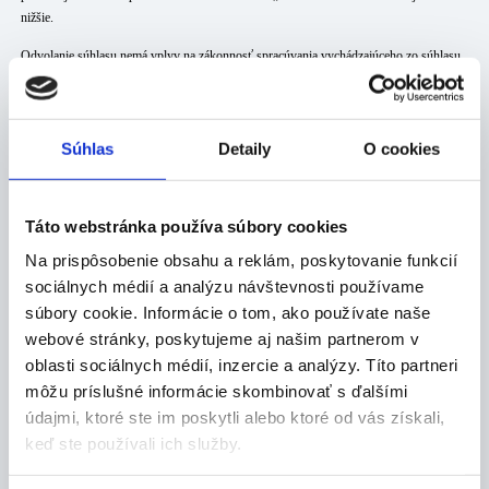
nižšie.
Odvolanie súhlasu nemá vplyv na zákonnosť spracúvania vychádzajúceho zo súhlasu
pred jeho odvolaním.
Súhlas
Detaily
O cookies
Ďalšie informácie určené dotknutým osobám sú uvedené:www.sanitaske.sk
Táto webstránka používa súbory cookies
Na prispôsobenie obsahu a reklám, poskytovanie funkcií
sociálnych médií a analýzu návštevnosti používame
súbory cookie. Informácie o tom, ako používate naše
webové stránky, poskytujeme aj našim partnerom v
oblasti sociálnych médií, inzercie a analýzy. Títo partneri
môžu príslušné informácie skombinovať s ďalšími
údajmi, ktoré ste im poskytli alebo ktoré od vás získali,
keď ste používali ich služby.