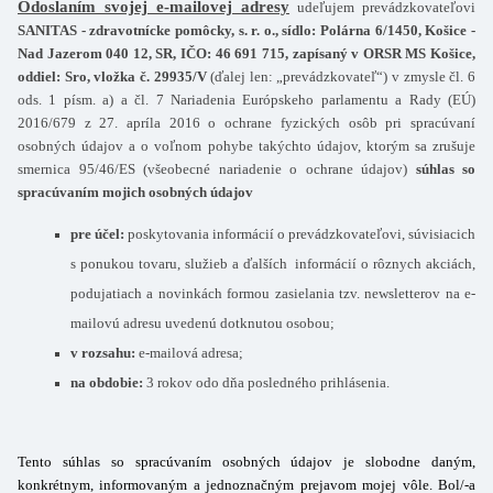
Odoslaním svojej e-mailovej adresy
udeľujem prevádzkovateľovi
SANITAS - zdravotnícke pomôcky, s. r. o., sídlo: Polárna 6/1450, Košice -
Nad Jazerom 040 12, SR, IČO: 46 691 715, zapísaný v ORSR MS Košice,
oddiel: Sro, vložka č. 29935/V
(ďalej len: „prevádzkovateľ“) v zmysle čl. 6
ods. 1 písm. a) a čl. 7 Nariadenia Európskeho parlamentu a Rady (EÚ)
2016/679 z 27. apríla 2016 o ochrane fyzických osôb pri spracúvaní
osobných údajov a o voľnom pohybe takýchto údajov, ktorým sa zrušuje
smernica 95/46/ES (všeobecné nariadenie o ochrane údajov)
súhlas so
spracúvaním mojich osobných údajov
pre účel:
poskytovania informácií o prevádzkovateľovi, súvisiacich
s ponukou tovaru, služieb a ďalších informácií o rôznych akciách,
podujatiach a novinkách formou zasielania tzv. newsletterov na e-
mailovú adresu uvedenú dotknutou osobou;
v rozsahu:
e-mailová adresa;
na obdobie:
3 rokov odo dňa posledného prihlásenia.
Tento súhlas so spracúvaním osobných údajov je slobodne daným,
konkrétnym, informovaným a jednoznačným prejavom mojej vôle. Bol/-a