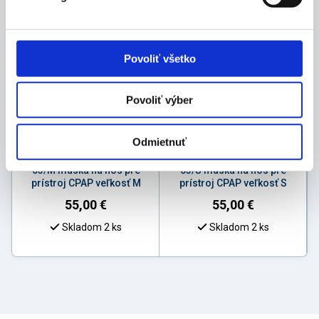
Povoliť všetko
Povoliť výber
Odmietnuť
REHAFUND YUWELL YN-
REHAFUND YUWELL YN-
03/M maska na nos pre
03/S maska na nos pre
prístroj CPAP veľkosť M
prístroj CPAP veľkosť S
55,00
€
55,00
€
Skladom 2 ks
Skladom 2 ks