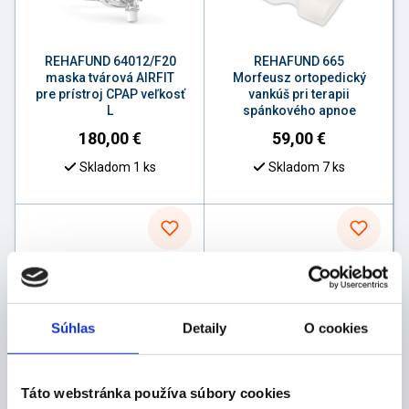
REHAFUND 64012/F20
REHAFUND 665
maska tvárová AIRFIT
Morfeusz ortopedický
pre prístroj CPAP veľkosť
vankúš pri terapii
L
spánkového apnoe
180,00
€
59,00
€
Skladom 1 ks
Skladom 7 ks
Súhlas
Detaily
O cookies
REHAFUND YUWELL YF-
REHAFUND YUWELL YF-
Táto webstránka používa súbory cookies
02/L celotvárová maska
02/M celotvárová maska