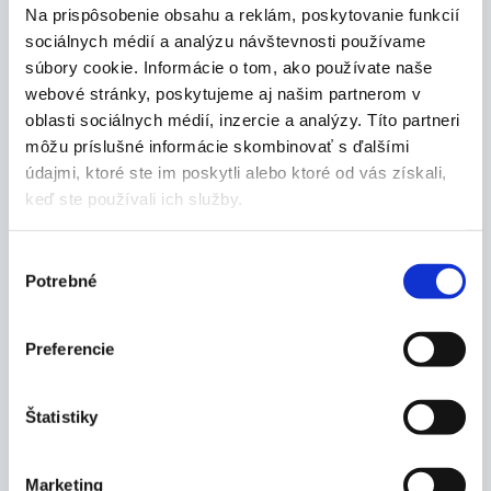
pre prístroj CPAP veľkosť
pre prístroj CPAP veľkosť
Na prispôsobenie obsahu a reklám, poskytovanie funkcií
L
M
sociálnych médií a analýzu návštevnosti používame
65,00
€
65,00
€
súbory cookie. Informácie o tom, ako používate naše
webové stránky, poskytujeme aj našim partnerom v
Skladom 2 ks
Skladom 2 ks
oblasti sociálnych médií, inzercie a analýzy. Títo partneri
môžu príslušné informácie skombinovať s ďalšími
POSLEDNÝ KUS
údajmi, ktoré ste im poskytli alebo ktoré od vás získali,
keď ste používali ich služby.
Výber
Potrebné
súhlasu
Preferencie
REHAFUND YUWELL YF-
REHAFUND YUWELL YN-
02/S celotvárová maska
03/L maska na nos pre
pre prístroj CPAP veľkosť
prístroj CPAP veľkosť L
S
Štatistiky
55,00
€
65,00
€
Skladom 1 ks
Skladom 2 ks
Marketing