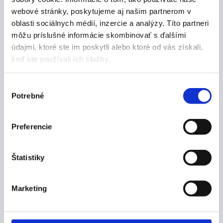
webové stránky, poskytujeme aj našim partnerom v
oblasti sociálnych médií, inzercie a analýzy. Títo partneri
Popis produktu
môžu príslušné informácie skombinovať s ďalšími
údajmi, ktoré ste im poskytli alebo ktoré od vás získali,
Vlastnosti:
keď ste používali ich služby.
prierezy z gázy skladané sú vyrobené zo 100%
Výber
bavlny, tkané v počte 17 nití / cm2
Potrebné
skladajú sa v 4 až 16 vrstvách
súhlasu
gázové prierezy BATIST patria vďaka svojmu
spektru použitia k základnej lekárskej
Preferencie
starostlivosti
používajú sa v sterilnej a nesterilnej verzii
sterilné
Štatistiky
8 vrstiev
Rozmery:
Marketing
23 x 23 cm
Balenie: