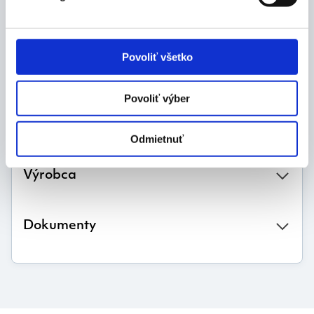
639, e-mail: info-sk@batisti.com
Rozmery
:
20/19
Povoliť všetko
Balenie:
Povoliť výber
120 balení á 10 ks
Odmietnuť
Výrobca
Dokumenty