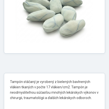
Tampón stáčaný je vyrobený z bielených bavlnených
vlákien tkaných v počte 17 vlákien/cm2. Tampón je
neodmysliteľnou súčasťou mnohých lekárskych výkonov v
chirurgii, traumatológii a ďalších lekárskych odboroch.