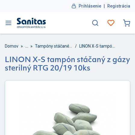
Prihlásenie
|
Registrácia
Domov
»
...
»
Tampóny stáčané z gázy
/
LINON X-S tampón stáčaný z gázy sterilný RTG 20/19 10ks
LINON X-S tampón stáčaný z gázy
sterilný RTG 20/19 10ks