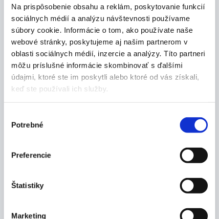
Na prispôsobenie obsahu a reklám, poskytovanie funkcií
sociálnych médií a analýzu návštevnosti používame
súbory cookie. Informácie o tom, ako používate naše
Popis produktu
webové stránky, poskytujeme aj našim partnerom v
oblasti sociálnych médií, inzercie a analýzy. Títo partneri
Vlastnosti:
môžu príslušné informácie skombinovať s ďalšími
údajmi, ktoré ste im poskytli alebo ktoré od vás získali,
tampóny stáčané sú vyrobené z bielenej gázy -
keď ste používali ich služby.
100% bavlny, tkané v počte 17 nití / cm2
vyrábajú sa v ucelenej rade desiatich základných
veľkostí, rozmer tampónu je odvodený od
Výber
veľkosti gázového prierezu, z ktorého je tampón
Potrebné
súhlasu
stáčaný
vtkaná RTG niť umožňuje kontrolu tampónu pri
Preferencie
röntgenovom vyšetrení
tampóny sú pevné a spoľahlivé pri použití
sterilné
Štatistiky
výrobca: BATIST Medical Productions s.r.o.,
Nerudova 744, 549 41 Červený Kostelec, Czech
Republic, www.batist.com, t.č.: +421 244 888
Marketing