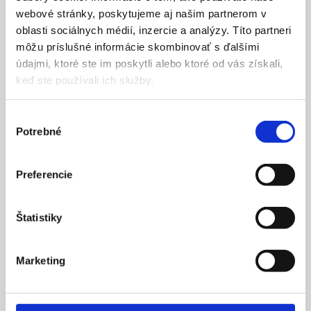
webové stránky, poskytujeme aj našim partnerom v
oblasti sociálnych médií, inzercie a analýzy. Títo partneri
môžu príslušné informácie skombinovať s ďalšími
Popis produktu
údajmi, ktoré ste im poskytli alebo ktoré od vás získali,
keď ste používali ich služby.
Vlastnosti:
elastické ovínadlo s krátkym ťahom cca 60%
Výber
vytvára vďaka krátkemu ťahu vysoký pracovný
Potrebné
súhlasu
tlak a nízky tlak kľudový
dobre sa prispôsobuje tvaru končatiny
Preferencie
neskĺzava
nesterilný
použitie:
Štatistiky
pri liečbe žilového a lymfatického systému
Rozmery:
Marketing
10 cm x 5 m
Balenie: