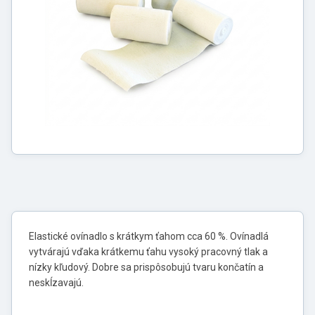
Elastické ovínadlo s krátkym ťahom cca 60 %. Ovínadlá
vytvárajú vďaka krátkemu ťahu vysoký pracovný tlak a
nízky kľudový. Dobre sa prispôsobujú tvaru končatín a
neskĺzavajú.