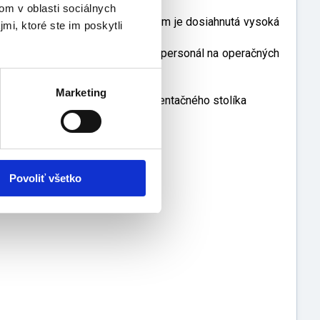
a
om v oblasti sociálnych
anizmov, vďaka použitým materiálom je dosiahnutá vysoká
mi, ktoré ste im poskytli
osť pre pacienta a zdravotnícky personál na operačných
Marketing
otníctve a tiež na krytie inštrumentačného stolíka
Povoliť všetko