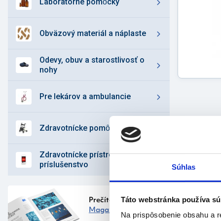
laboratórne pomȏcky
obväzový materiál a náplaste
odevy, obuv a starostlivosť o
nohy
pre lekárov a ambulancie
zdravotnícke pomȏcky
zdravotnícke prístroje a
príslušenstvo
Popi
Súhlas
prod
Vlastnos
Táto webstránka používa sú
Prečítajte si náš
Magazín
rúš
Na prispôsobenie obsahu a r