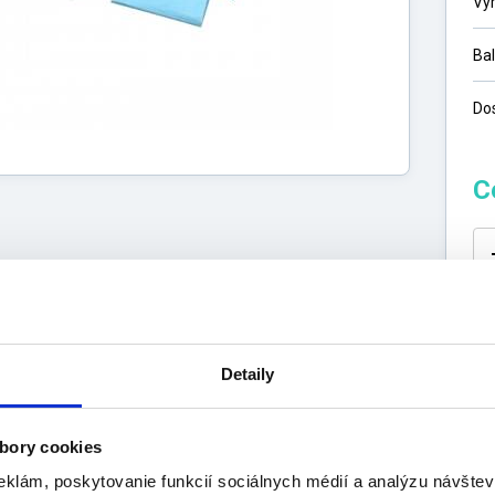
Vý
Ba
Do
C
s
Detaily
Výrobca
uktu
ti:
bory cookies
ka je vyrobená z dvojvrstvového materiálu
eklám, poskytovanie funkcií sociálnych médií a analýzu návšte