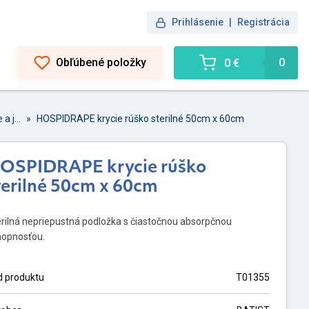
Prihlásenie
|
Registrácia
Obľúbené položky
0
0 €
Operačné rúškovanie a jednorázové odevy
»
HOSPIDRAPE krycie rúško sterilné 50cm x 60cm
OSPIDRAPE krycie rúško
terilné 50cm x 60cm
rilná nepriepustná podložka s čiastočnou absorpčnou
hopnosťou.
d produktu
T01355