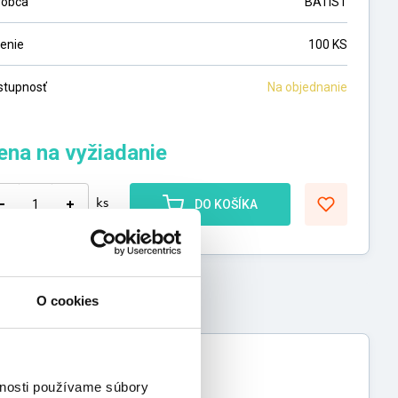
robca
BATIST
lenie
100 KS
stupnosť
Na objednanie
ena na vyžiadanie
ks
DO KOŠÍKA
O cookies
vnosti používame súbory