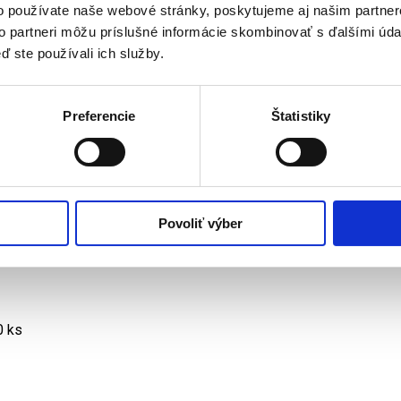
nu vrstvu tvorí savá netkaná textília a druhú nepriepustná PE fóli
o používate naše webové stránky, poskytujeme aj našim partner
vynikajúcou bariérou proti priesaku tekutín a prieniku mikroorg
to partneri môžu príslušné informácie skombinovať s ďalšími údaj
opnosť absorpcie, mäkkosť a splývavosť
ď ste používali ich služby.
onalá bariéra a vysoká nasiakavosť zaisťuje hygienu a bezpečn
ach
lné proti roztrhnutiu
Preferencie
Štatistiky
žíva sa ako nepriepustná bariéra pri lekárskych výkonoch v zdrav
drá
Povoliť výber
:
 x 60 cm
0 ks