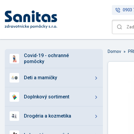
0903 
Domov
»
covid-19 - ochranné
pomôcky
deti a mamičky
doplnkový sortiment
drogéria a kozmetika