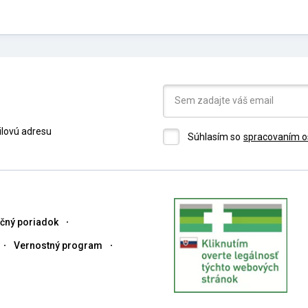
ilovú adresu
Súhlasím so
spracovaním o
čný poriadok
Vernostný program