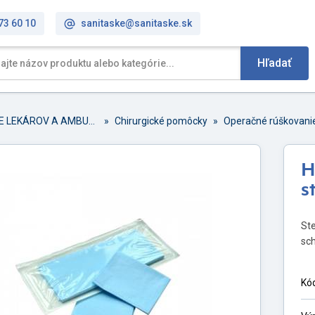
73 60 10
sanitaske@sanitaske.sk
Hľadať
PRE LEKÁROV A AMBULANCIE
»
Chirurgické pomôcky
»
H
s
Ste
sc
Kó