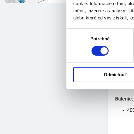
jed
cookie. Informácie o tom, ak
je 
médií, inzercie a analýzy. Tí
sch
alebo ktoré od vás získali, ke
dok
sál
Výber
odo
Potrebné
súhlasu
pou
Farba:
mo
Odmietnuť
Rozmery
50
Balenie:
40