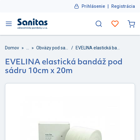
Prihlásenie
|
Registrácia
Domov
»
...
»
Obväzy pod sadru
/
EVELINA elastická bandáž pod sádru 10cm x 20m
EVELINA elastická bandáž pod
sádru 10cm x 20m