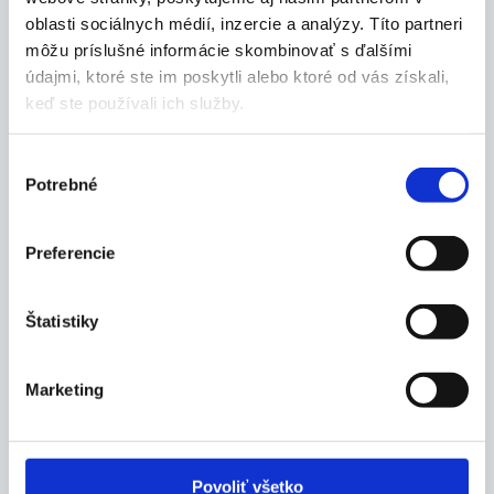
oblasti sociálnych médií, inzercie a analýzy. Títo partneri
môžu príslušné informácie skombinovať s ďalšími
Popis produktu
údajmi, ktoré ste im poskytli alebo ktoré od vás získali,
keď ste používali ich služby.
Vlastnosti:
hadicové ovínadlo je ovínadlo s vysokou
Výber
priečnou aj pozdĺžnu pružnosťou
Potrebné
súhlasu
dokonale sa tvaruje podľa tela, je jemné a
priedušné, so širokým spektrom použitia
Preferencie
používa sa pre podvleky aj návleky sadrových a
zinkoglejových ovínadiel, prípadne ako fixačný
obväz krytia rán
Štatistiky
Rozmery:
10 cm x 20 m
Marketing
Balenie:
1 ks
Povoliť všetko