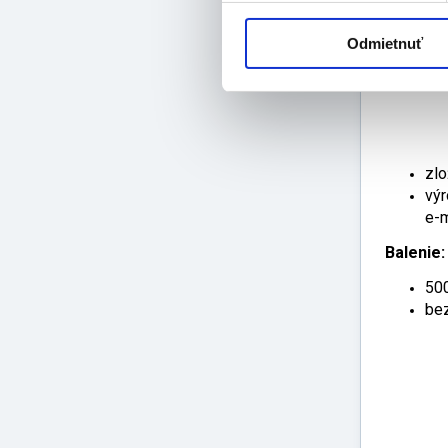
Odmietnuť
zlo
výr
e-m
Balenie:
50
be