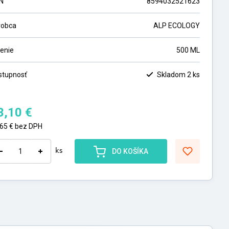
N
8594032521623
robca
ALP ECOLOGY
lenie
500 ML
stupnosť
Skladom 2 ks
3,10
€
,65
€
bez DPH
ks
DO KOŠÍKA