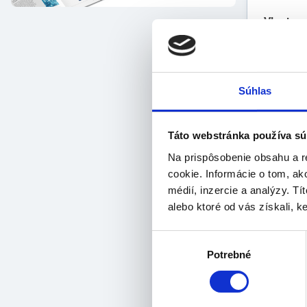
Vlastnos
li
sil
po 
Súhlas
vys
prí
zd
Táto webstránka používa sú
pH 
bez
Na prispôsobenie obsahu a r
vho
cookie. Informácie o tom, ak
pou
médií, inzercie a analýzy. Tí
alebo ktoré od vás získali, ke
Výber
Potrebné
súhlasu
vôň
pou