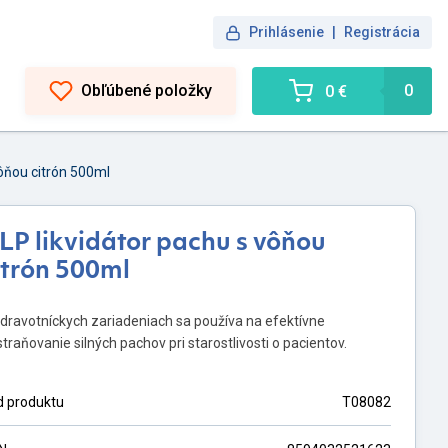
Prihlásenie
|
Registrácia
Obľúbené položky
0
0 €
vôňou citrón 500ml
LP likvidátor pachu s vôňou
itrón 500ml
dravotníckych zariadeniach sa používa na efektívne
traňovanie silných pachov pri starostlivosti o pacientov.
d produktu
T08082