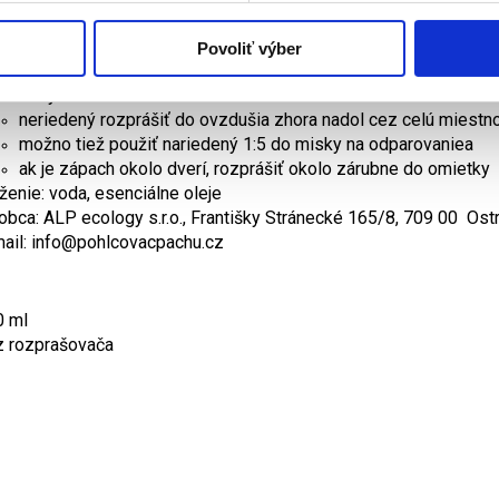
pod.
molitany, matrace, koberce je najlepšie preliať roztokom rie
Povoliť výber
na vytieranie podláh, povrchov, WC, nemocničného nábytku, pra
vody
neriedený rozprášiť do ovzdušia zhora nadol cez celú miestnos
možno tiež použiť nariedený 1:5 do misky na odparovaniea
ak je zápach okolo dverí, rozprášiť okolo zárubne do omietky
ženie: voda, esenciálne oleje
obca: ALP ecology s.r.o., Františky Stránecké 165/8, 709 00 Ost
ail: info@pohlcovacpachu.cz
0 ml
z rozprašovača