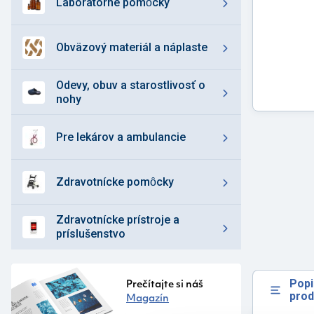
laboratórne pomȏcky
obväzový materiál a náplaste
odevy, obuv a starostlivosť o
nohy
pre lekárov a ambulancie
zdravotnícke pomȏcky
zdravotnícke prístroje a
príslušenstvo
Popi
Prečítajte si náš
prod
Magazín