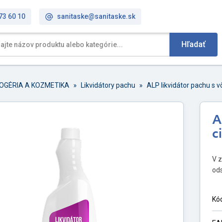
73 60 10
sanitaske@sanitaske.sk
Hľadať
OGÉRIA A KOZMETIKA
»
Likvidátory pachu
»
ALP likvidátor pachu s 
A
c
V z
ods
Kó