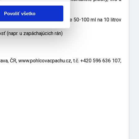
deným 1:3 alebo neriedeným
Povoliť všetko
nie (do 60 °C) pridajte minimálne 50-100 ml na 10 litrov
ť (napr. u zapáchajúcich rán)
rava, ČR, www.pohlcovacpachu.cz, t.č. +420 596 636 107,