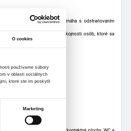
otníckych zariadeniach, kde pomáha s odstraňovaním
 a tým k zvýšeniu kvality a spokojnosti osôb, ktoré sa
O cookies
vnosti používame súbory
om v oblasti sociálnych
mi, ktoré ste im poskytli
Marketing
ky, vrecia na odpad, prestieradlá, kontaktné plochy, WC a