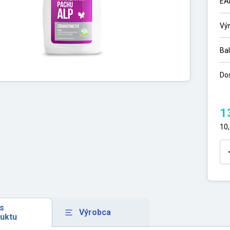
EA
Vý
Ba
Do
1
10
s
Výrobca
uktu