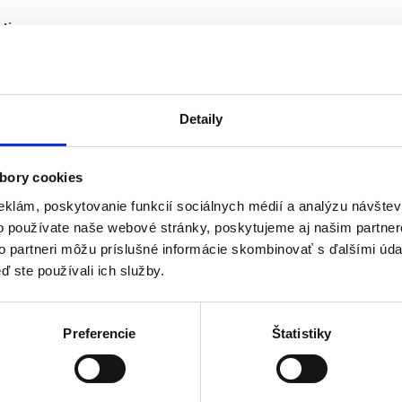
ti:
kvidátor pachu je neoceniteľným pomocníkom v mnohých zdrav
ných biologických pachov pri starostlivosti o pacientov a klientov
jeho použití dôjde k okamžitej likvidácii nežiadúcich zápachov
Detaily
kytujú v danom prostredí
rodný prípravok
ravotne nezávadný
bory cookies
neutrálny
 kvasiniek
eklám, poskytovanie funkcií sociálnych médií a analýzu návšte
dný aj pre alergikov
o používate naše webové stránky, poskytujeme aj našim partner
žitie:
to partneri môžu príslušné informácie skombinovať s ďalšími údaj
na plienky
ď ste používali ich služby.
WC
vrecia s odpadom
kontaktné plochy
Preferencie
Štatistiky
ovzdušie
a: citrón
žitie:
silno rozprášiť na celú plochu zdroja zápachu - použité plien