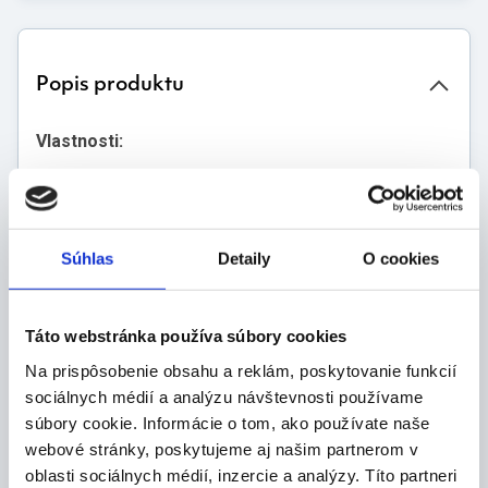
Popis produktu
Vlastnosti:
diagnostické prúžky na semikvantitatívnu
analýzu moču pre použitie v laboratoriach
klinickéj biochemie a mikrobiologie
testovacie močové prúžky sú určené na
Súhlas
Detaily
O cookies
stanovenie nasledovných parametrov v moči:
LEU (leukocyty)
NITRI (nitrity)
Táto webstránka používa súbory cookies
pH
Na prispôsobenie obsahu a reklám, poskytovanie funkcií
PRO (bielkoviny)
sociálnych médií a analýzu návštevnosti používame
GLU (glukóza)
UBG (urobilinogén)
súbory cookie. Informácie o tom, ako používate naše
BILI (bilirubín)
webové stránky, poskytujeme aj našim partnerom v
KETO (ketolátky)
oblasti sociálnych médií, inzercie a analýzy. Títo partneri