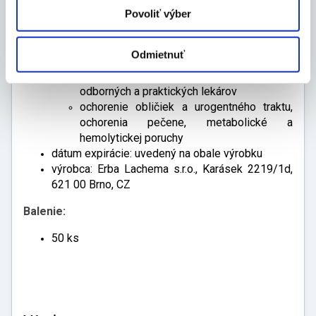
Jonesovej bielkovine
Povoliť výber
jednoduché, citlivé a rýchle testovanie
k jednorazovému použitiu
Odmietnuť
oblasti použitia:
pre laboratóriá klinickej chémie, ordinácie
odborných a praktických lekárov
ochorenie obličiek a urogentného traktu,
ochorenia pečene, metabolické a
hemolytickej poruchy
dátum expirácie: uvedený na obale výrobku
výrobca: Erba Lachema s.r.o., Karásek 2219/1d,
621 00 Brno, CZ
Balenie:
50 ks