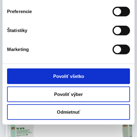
1 ks
Preferencie
Štatistiky
Výrobca
Marketing
Dokumenty
Povoliť všetko
Mohlo by vás zaujímať
Povoliť výber
Odmietnuť