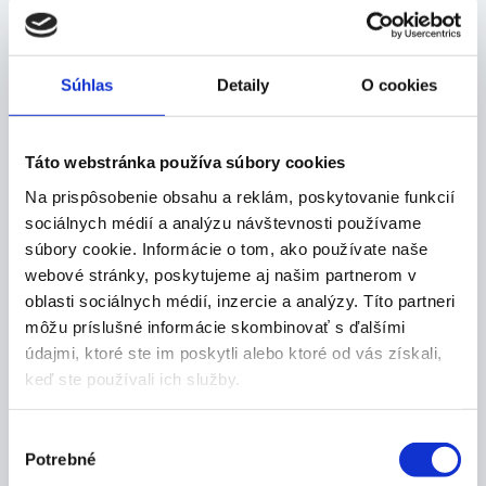
Popis produktu
Vlastnosti:
Súhlas
Detaily
O cookies
hadicový vysoko elastický sieťový obväz Pruban
je určený na rýchlu fixáciu krytia rán
dobre sa prispôsobuje tvaru tela
Táto webstránka používa súbory cookies
pevne fixuje krytie rán
neškrtí
Na prispôsobenie obsahu a reklám, poskytovanie funkcií
nevyťahuje sa
sociálnych médií a analýzu návštevnosti používame
netvorí záhyby
súbory cookie. Informácie o tom, ako používate naše
šetrný k pokožke
webové stránky, poskytujeme aj našim partnerom v
vyrobený zo 100 % bavlny
oblasti sociálnych médií, inzercie a analýzy. Títo partneri
použitie:
môžu príslušné informácie skombinovať s ďalšími
na fixáciu podložného materiálu na
údajmi, ktoré ste im poskytli alebo ktoré od vás získali,
miestach ohrozených dekubitmi
keď ste používali ich služby.
Rozmery:
Výber
7 cm x 1 m
Potrebné
súhlasu
Balenie: