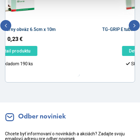
TG-GRIP E tubulárny obväz 8.75cm x 10m
0,27
€
Detail produktu
Skladom 203 ks
Odber noviniek
Chcete byť informovaní o novinkách a akciách? Zadajte svoju
emailovú adresu pre odber noviniek.