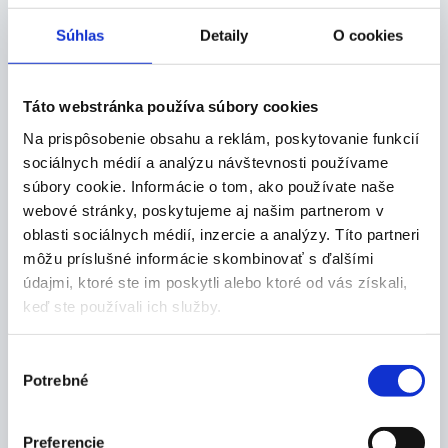
Súhlas
Detaily
O cookies
Táto webstránka používa súbory cookies
Na prispôsobenie obsahu a reklám, poskytovanie funkcií
Popis produktu
sociálnych médií a analýzu návštevnosti používame
súbory cookie. Informácie o tom, ako používate naše
Vlastnosti:
webové stránky, poskytujeme aj našim partnerom v
oblasti sociálnych médií, inzercie a analýzy. Títo partneri
skladací, pevný a praktický invalidný vozík
môžu príslušné informácie skombinovať s ďalšími
oceľová konštrukcia s dvojitým krížovým
systémom
údajmi, ktoré ste im poskytli alebo ktoré od vás získali,
poťah sedadla aj opierky chrbta je vyrobený z
keď ste používali ich služby.
nylonu s pohodlným čalúnením
zadné vrecko na opierke chrbta
Výber
24" zadné kolesá s nafukovacími alebo mäkkými
Potrebné
súhlasu
pevnými pneumatikami
8 x 1" predné kolesá
dodáva sa v troch šírkach
Preferencie