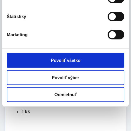
výrobca: THUASNE, 120 rue Marius Aufan, 92300
Levallois-Perret, France, www.thuasne.com, e-
mail: info@thuasne.sk, t.č. +421249104088 - 89
Štatistiky
Technické parametre:
Marketing
farba: modro-čierna
celková šírka: 61 / 64 / 66 / 70 cm
šírka sedadla: 41 / 43 / 45 / 51 cm
hĺbka sedadla: 45 cm
Povoliť všetko
výška sedadla: 48 - 52 cm
celková dĺžka: 115 cm
celková výška vozíka: 92 cm
Povoliť výber
hmotnosť vozíka / konštrukcie: 19 / 12 kg
maximálna hmotnosť užívateľa: 120 kg
Odmietnuť
Balenie:
1 ks