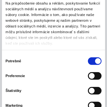
Na prispôsobenie obsahu a reklám, poskytovanie funkcií
sociálnych médií a analýzu návštevnosti používame
súbory cookie. Informácie o tom, ako používate naše
webové stránky, poskytujeme aj našim partnerom v
oblasti sociálnych médií, inzercie a analýzy. Títo partneri
Popis produktu
môžu príslušné informácie skombinovať s ďalšími
údajmi, ktoré ste im poskytli alebo ktoré od vás získali,
Vlastnosti:
keď ste používali ich služby.
kadinka vysoká s výlevkou
sklenená
Výber
vyznačená približná objemová stupnica pre
Potrebné
súhlasu
odhad objemu kvapaliny
objem kadičky pre konkrétnu prácu volíme tak,
Preferencie
aby výsledný objem roztoku nebol väčší ako 2/3
objemu kadinky
použitie:
Štatistiky
pri zahrievaní kvapalín (nepriamo cez
azbestovú sieťku)
pri uskutočňovaní rôznych chemických
Marketing