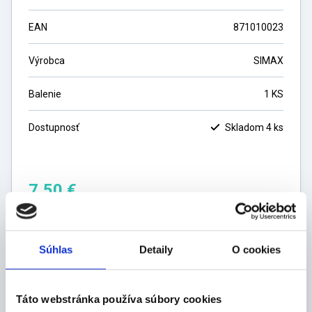
EAN
871010023
Výrobca
SIMAX
Balenie
1 KS
Dostupnosť
Skladom 4 ks
7,50
€
6,10
€
bez DPH
ks
Súhlas
Detaily
O cookies
DO KOŠÍKA
Táto webstránka používa súbory cookies