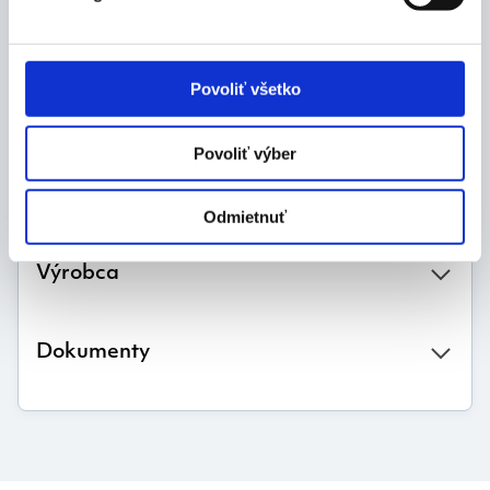
operácií
Objem:
600 ml
Povoliť všetko
Balenie:
Povoliť výber
1 ks
Odmietnuť
Výrobca
Dokumenty