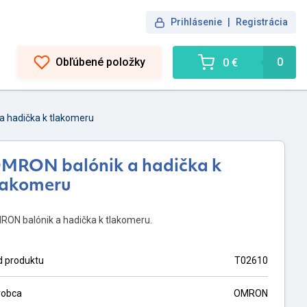
Prihlásenie
|
Registrácia
Obľúbené položky
0
0 €
a hadička k tlakomeru
MRON balónik a hadička k
lakomeru
RON balónik a hadička k tlakomeru.
d produktu
T02610
robca
OMRON