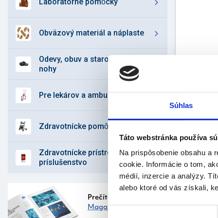
laboratórne pomȏcky
obväzový materiál a náplaste
odevy, obuv a starostlivosť o
nohy
pre lekárov a ambulancie
Súhlas
zdravotnícke pomȏcky
Táto webstránka používa sú
zdravotnícke prístroje a
Na prispôsobenie obsahu a r
príslušenstvo
Popi
cookie. Informácie o tom, ak
prod
médií, inzercie a analýzy. Tí
alebo ktoré od vás získali, ke
Vlastnos
Prečítajte si náš
Magazín
ná
Výber