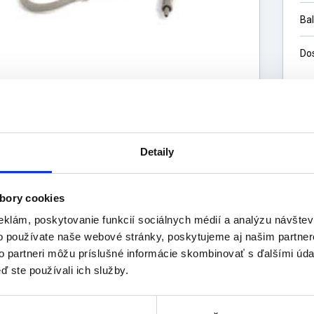
Ba
Do
1
13
Detaily
bory cookies
eklám, poskytovanie funkcií sociálnych médií a analýzu návšte
s
o používate naše webové stránky, poskytujeme aj našim partner
Výrobca
uktu
to partneri môžu príslušné informácie skombinovať s ďalšími údaj
ď ste používali ich služby.
ti:
hradný balónik s výpustným ventilom pre poloautomatické tl