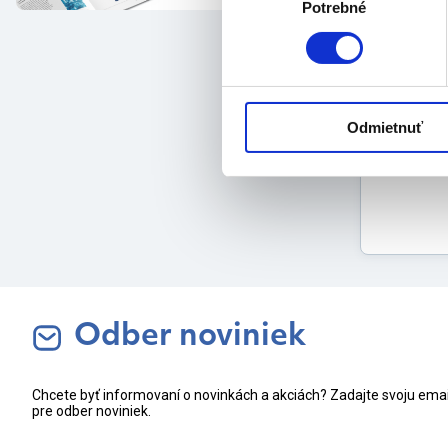
MX
Potrebné
súhlasu
vý
he
Balenie:
1 k
Odmietnuť
Odber noviniek
Chcete byť informovaní o novinkách a akciách? Zadajte svoju ema
pre odber noviniek.