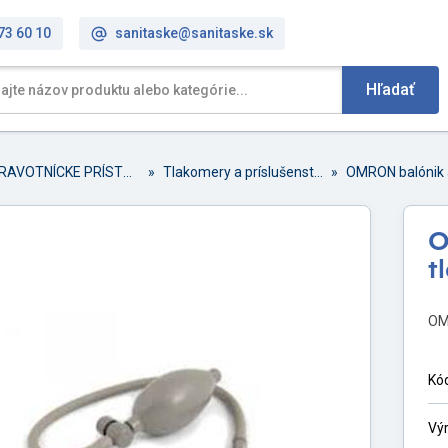
73 60 10
sanitaske@sanitaske.sk
Hľadať
ZDRAVOTNÍCKE PRÍSTROJE A PRÍSLUŠENSTVO
»
Tlakomery a príslušenstvo
»
OMRON balónik 
O
t
OM
Kó
Vý