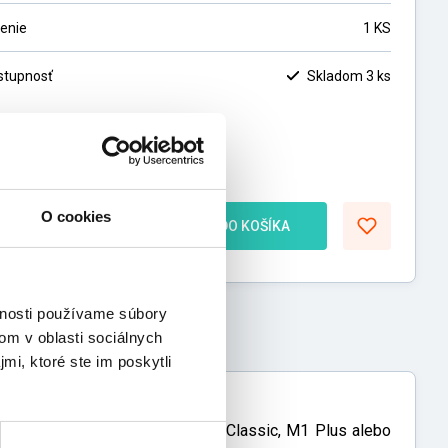
lenie
1 KS
stupnosť
Skladom 3 ks
7,00
€
,82
€
bez DPH
O cookies
ks
DO KOŠÍKA
vnosti používame súbory
om v oblasti sociálnych
mi, ktoré ste im poskytli
akomery OMRON (OMRON M1, M1 Classic, M1 Plus alebo