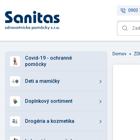
0903 
Domov
»
covid-19 - ochranné
pomôcky
deti a mamičky
doplnkový sortiment
drogéria a kozmetika