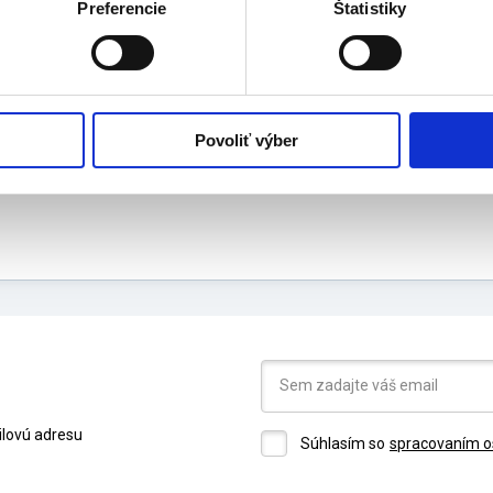
)
Preferencie
Štatistiky
robca: OMRON HEALTHCARE EUROPE B.V. Wegalaan 73
althcare.com Web: www.omron-healthcare.com
s
Povoliť výber
ilovú adresu
Súhlasím so
spracovaním o