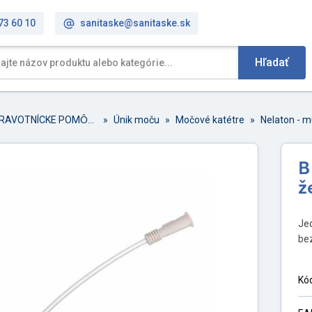
73 60 10
sanitaske@sanitaske.sk
Hľadať
ZDRAVOTNÍCKE POMȎCKY
»
Únik moču
»
Močové katétre
»
B
ž
Je
bez
Kó