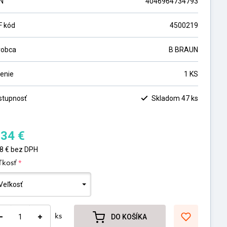
N
4046964734793
F kód
4500219
robca
B BRAUN
lenie
1 KS
stupnosť
Skladom 47 ks
,34
€
28
€
bez DPH
*
ľkosť
ks
DO KOŠÍKA