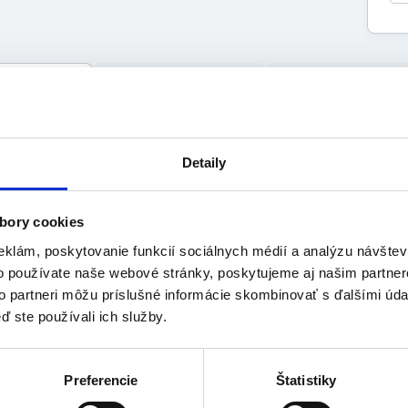
s
Výrobca
Dokumenty
uktu
ti:
Detaily
rilný, jednotlivo balený
avotnícky materiál PVC - transparentný
ikónový
bory cookies
ebne značené lievikovité konce
vretý, zaoblený hrot
eklám, poskytovanie funkcií sociálnych médií a analýzu návšte
očné otvory
o používate naše webové stránky, poskytujeme aj našim partner
aton - ženský
to partneri môžu príslušné informácie skombinovať s ďalšími údaj
kosti CH 08 - CH 20
ď ste používali ich služby.
á tabuľka:
riemer
Dĺžka
Preferencie
Štatistiky