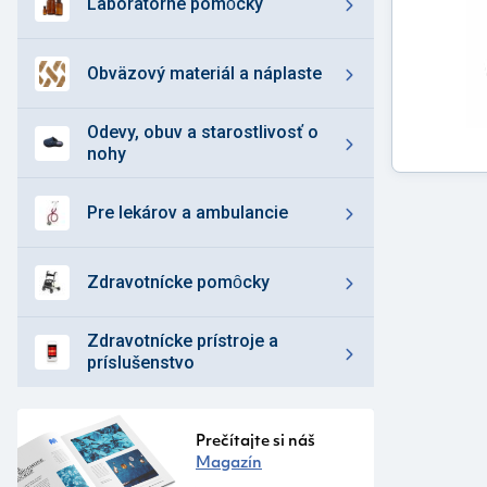
laboratórne pomȏcky
obväzový materiál a náplaste
odevy, obuv a starostlivosť o
nohy
pre lekárov a ambulancie
zdravotnícke pomȏcky
zdravotnícke prístroje a
príslušenstvo
Prečítajte si náš
Magazín