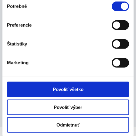
Výber
vhodný a praktický doplnok pre Vaše dieťatko
Potrebné
súhlasu
je možné ju zavesiť na kočík alebo postieľku
vyrobená z umelej hmoty
Preferencie
Balenie:
1 ks
Štatistiky
Marketing
Výrobca
Povoliť všetko
Dokumenty
Povoliť výber
Odmietnuť