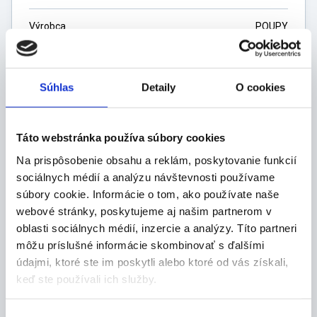
Výrobca
POUPY
Balenie
1 KS
Súhlas
Detaily
O cookies
Dostupnosť
Nedostupne
Táto webstránka používa súbory cookies
Na prispôsobenie obsahu a reklám, poskytovanie funkcií
Predaj sa skončil
sociálnych médií a analýzu návštevnosti používame
súbory cookie. Informácie o tom, ako používate naše
webové stránky, poskytujeme aj našim partnerom v
oblasti sociálnych médií, inzercie a analýzy. Títo partneri
môžu príslušné informácie skombinovať s ďalšími
údajmi, ktoré ste im poskytli alebo ktoré od vás získali,
Popis produktu
keď ste používali ich služby.
Vlastnosti: