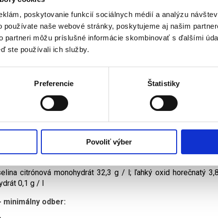
s
eklám, poskytovanie funkcií sociálnych médií a analýzu návšte
Výrobca
Dokumenty
uktu
o používate naše webové stránky, poskytujeme aj našim partner
to partneri môžu príslušné informácie skombinovať s ďalšími údaj
ti:
ď ste používali ich služby.
ztok Suby G sa odporúča u pacientov, u ktorých dochádza o
étra
videlné preventívne preplachovanie umožňuje predísť tvorbe inkr
Preferencie
Štatistiky
videlné meranie pH a sledovanie časového intervalu, v ktoro
étra, umožňuje ošetrujúcemu personálu zvoliť vhodnú frekvenciu
ial' neurčil lekár inak, roztok se instiluje na dobu 15 - 20 minút
tok je možné použiť maximálne dvakrát denne
dôjde k podráždeniu, liečba sa musí prerušiť
Povoliť výber
:
elina citrónová monohydrát 32,3 g / l; ľahký oxid horečnatý 3,8
ydrát 0,1 g / l
- minimálny odber: