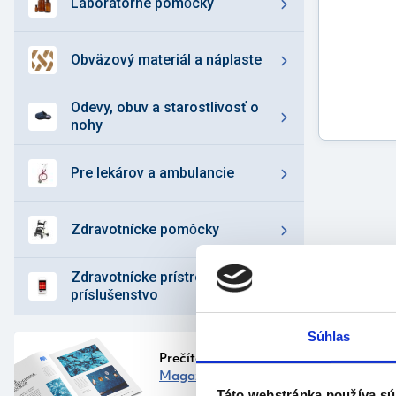
laboratórne pomȏcky
obväzový materiál a náplaste
odevy, obuv a starostlivosť o
nohy
pre lekárov a ambulancie
zdravotnícke pomȏcky
zdravotnícke prístroje a
príslušenstvo
Súhlas
Prečítajte si náš
Magazín
Táto webstránka používa sú