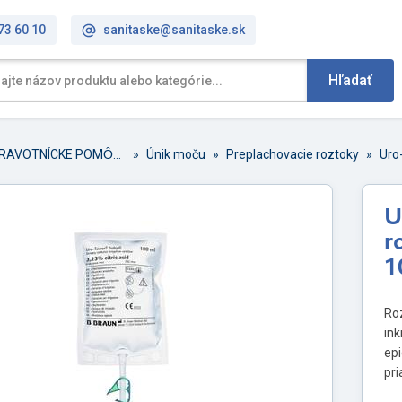
73 60 10
sanitaske@sanitaske.sk
Hľadať
ZDRAVOTNÍCKE POMȎCKY
»
Únik moču
»
Preplachovacie roztoky
»
Uro
U
r
1
Roz
in
epi
pr