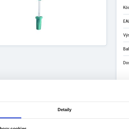
Kó
EA
Vý
Ba
Do
3
33
Detaily
bory cookies