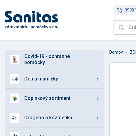
0903 
Domov
»
covid-19 - ochranné
pomôcky
deti a mamičky
doplnkový sortiment
drogéria a kozmetika