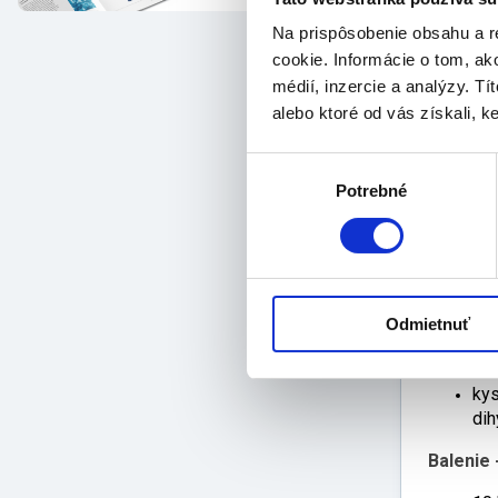
Popi
Na prispôsobenie obsahu a r
prod
cookie. Informácie o tom, ak
médií, inzercie a analýzy. Tí
Vlastnos
alebo ktoré od vás získali, ke
ro
kat
Výber
pra
Potrebné
súhlasu
pra
kat
pok
roz
ak 
Odmietnuť
Zloženie
kys
dih
Balenie 