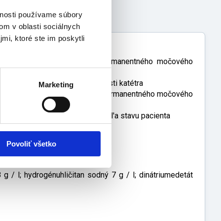
vnosti používame súbory
om v oblasti sociálnych
mi, ktoré ste im poskytli
pakovane k nepriechodnosti permanentného močového
ustácií a zabrániť nepriechodnosti katétra
Marketing
m dochádza ku znepriechodneniu permanentného močového
 použitie roztoku Suby G
 raz, maximálne dvarkát denne, podl'a stavu pacienta
Povoliť všetko
 g / l; hydrogénuhličitan sodný 7 g / l; dinátriumedetát