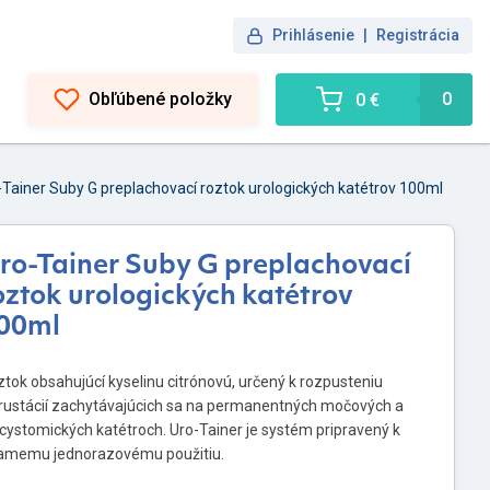
Prihlásenie
|
Registrácia
Obľúbené položky
0
0 €
-Tainer Suby G preplachovací roztok urologických katétrov 100ml
ro-Tainer Suby G preplachovací
oztok urologických katétrov
00ml
tok obsahujúcí kyselinu citrónovú, určený k rozpusteniu
krustácií zachytávajúcich sa na permanentných močových a
cystomických katétroch. Uro-Tainer je systém pripravený k
iamemu jednorazovému použitiu.