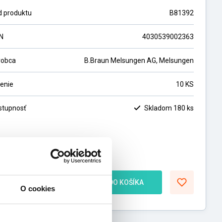
d produktu
B81392
N
4030539002363
robca
B.Braun Melsungen AG, Melsungen
lenie
10 KS
stupnosť
Skladom 180 ks
4,60
€
,00
€
bez DPH
ks
DO KOŠÍKA
O cookies