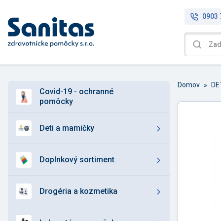
0903 
Domov
»
DE
covid-19 - ochranné
pomôcky
deti a mamičky
doplnkový sortiment
drogéria a kozmetika