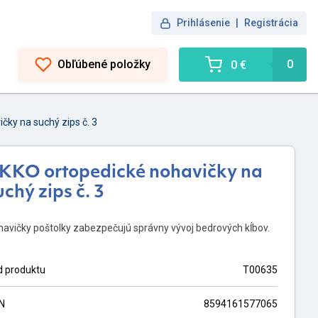
Prihlásenie
|
Registrácia
Obľúbené položky
0
0 €
čky na suchý zips č. 3
KKO ortopedické nohavičky na
uchý zips č. 3
avičky poštolky zabezpečujú správny vývoj bedrových kĺbov.
d produktu
T00635
N
8594161577065