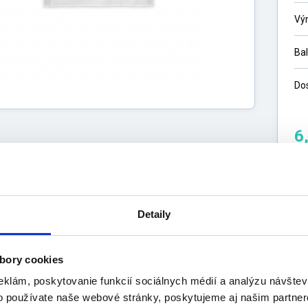
Vý
Ba
Do
6
5,
Detaily
bory cookies
s
Výrobca
uktu
eklám, poskytovanie funkcií sociálnych médií a analýzu návšte
o používate naše webové stránky, poskytujeme aj našim partner
ti: