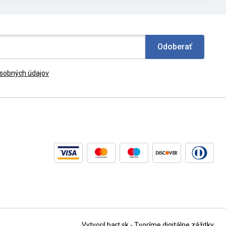
Odoberať
sobných údajov
Vytvoril bart.sk - Tvoríme digitálne zážitky