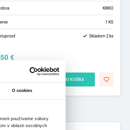
robca
KIKKO
lenie
1 KS
stupnosť
Skladom 2 ks
,50
€
28
€
bez DPH
ks
DO KOŠÍKA
O cookies
vnosti používame súbory
om v oblasti sociálnych