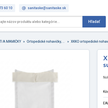
73 60 10
sanitaske@sanitaske.sk
Hľadať
TI A MAMIČKY
»
Ortopedické nohavičky, podložky a plienky
»
XKKO ortopedické nohavi
X
s
Noh
Kó
EA