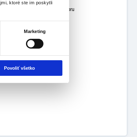
mi, ktoré ste im poskytli
onkajšej vrstvy z bavlneného kepru
Marketing
bätka a počtu pridaných plienok
a a počtu pridaných plienok
tka a počtu pridaných plienok
Povoliť všetko