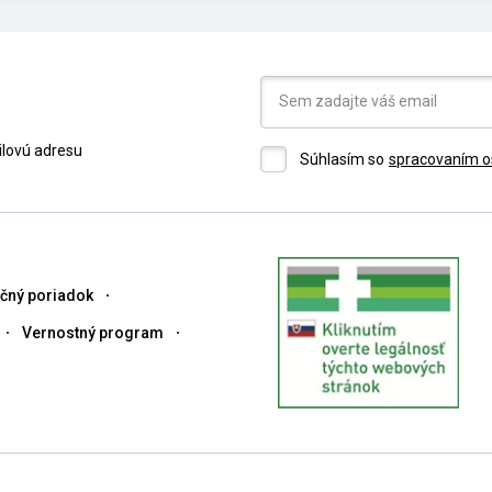
ilovú adresu
Súhlasím so
spracovaním o
čný poriadok
Vernostný program