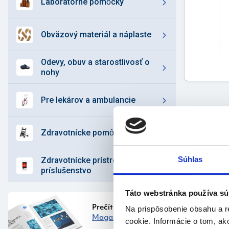
laboratórne pomȏcky
obväzový materiál a náplaste
odevy, obuv a starostlivosť o
nohy
pre lekárov a ambulancie
zdravotnícke pomȏcky
Súhlas
zdravotnícke prístroje a
príslušenstvo
Táto webstránka používa sú
Popi
prod
Prečítajte si náš
Na prispôsobenie obsahu a r
Magazín
cookie. Informácie o tom, ak
Vlastnos