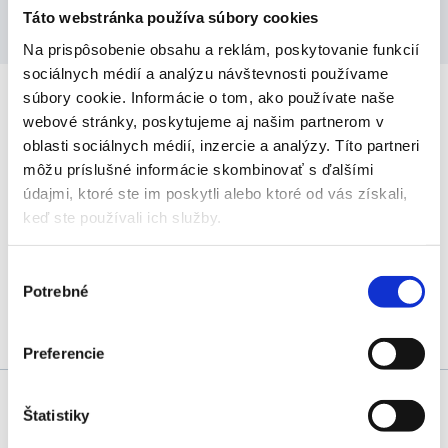
Táto webstránka používa súbory cookies
Na prispôsobenie obsahu a reklám, poskytovanie funkcií
sociálnych médií a analýzu návštevnosti používame
súbory cookie. Informácie o tom, ako používate naše
Odber noviniek
webové stránky, poskytujeme aj našim partnerom v
oblasti sociálnych médií, inzercie a analýzy. Títo partneri
Chcete byť informovaní o novinkách a akciách? Zadajte svoju
môžu príslušné informácie skombinovať s ďalšími
emailovú adresu pre odber noviniek.
údajmi, ktoré ste im poskytli alebo ktoré od vás získali,
keď ste používali ich služby.
Výber
Odoberať
Potrebné
súhlasu
Súhlasím so
spracovaním osobných údajov
Preferencie
Možnosti dopravy a platby
Štatistiky
Obchodné podmienky