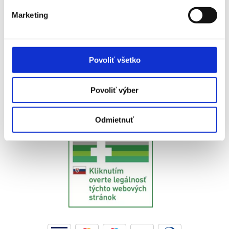
Marketing
Reklamačný poriadok
Ochrana osobných údajov
Kontakty
Povoliť všetko
Reklamačný protokol
Vernostný program
Povoliť výber
GDPR - newsletter
Odmietnuť
Odstúpenie od zmluvy