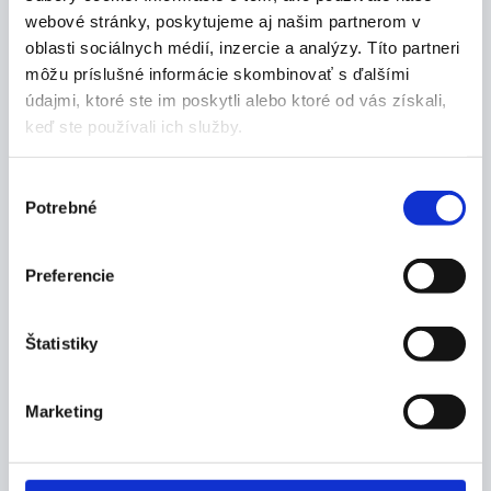
webové stránky, poskytujeme aj našim partnerom v
oblasti sociálnych médií, inzercie a analýzy. Títo partneri
môžu príslušné informácie skombinovať s ďalšími
údajmi, ktoré ste im poskytli alebo ktoré od vás získali,
Popis produktu
keď ste používali ich služby.
Vlastnosti:
Výber
je priedušná a šetrná k pokožke
Potrebné
súhlasu
absorpčná náplasť na rany - prepúšťa vzduch a
vlhkosť
Preferencie
sterilná
použitie:
aplikujte na čistú a suchú pokožku podľa
Štatistiky
potreby
Rozmery:
Marketing
5 x 7,2 cm
Balenie: