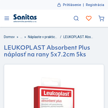
Prihlásenie
|
Registrácia
Domov
»
...
»
Náplaste v praktickom balení
/
LEUKOPLAST Absorbent Plus náplasť na rany 5x7.2cm 5ks
LEUKOPLAST Absorbent Plus
náplasť na rany 5x7.2cm 5ks