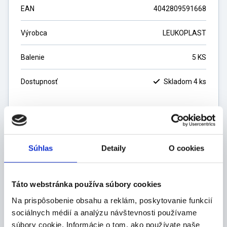
EAN
4042809591668
Výrobca
LEUKOPLAST
Balenie
5 KS
Dostupnosť
Skladom 4 ks
3,20
€
3,05
€
bez DPH
Súhlas
Detaily
O cookies
ks
Táto webstránka používa súbory cookies
Na prispôsobenie obsahu a reklám, poskytovanie funkcií
DO KOŠÍKA
sociálnych médií a analýzu návštevnosti používame
súbory cookie. Informácie o tom, ako používate naše