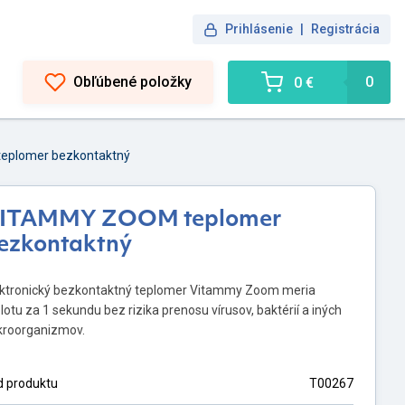
Prihlásenie
|
Registrácia
Obľúbené položky
0
0 €
plomer bezkontaktný
ITAMMY ZOOM teplomer
ezkontaktný
ektronický bezkontaktný teplomer Vitammy Zoom meria
lotu za 1 sekundu bez rizika prenosu vírusov, baktérií a iných
kroorganizmov.
d produktu
T00267