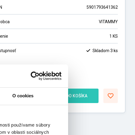
N
5901793641362
robca
VITAMMY
lenie
1 KS
stupnosť
Skladom 3 ks
0,50
€
,80
€
bez DPH
O cookies
ks
DO KOŠÍKA
vnosti používame súbory
om v oblasti sociálnych