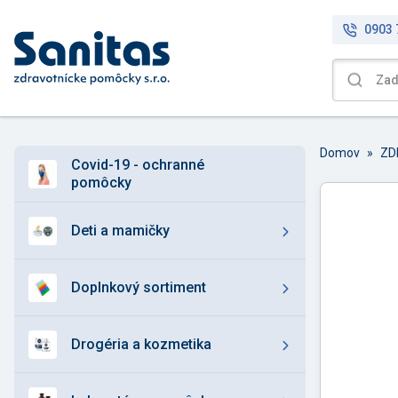
0903 
Domov
»
covid-19 - ochranné
pomôcky
deti a mamičky
doplnkový sortiment
drogéria a kozmetika