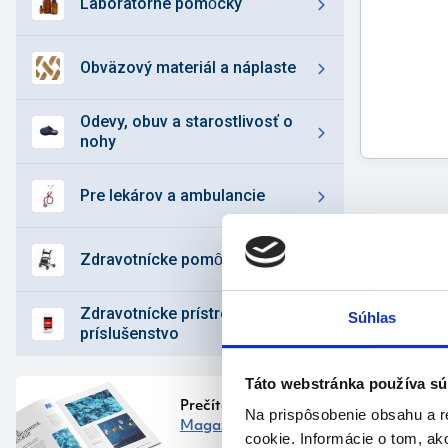
laboratórne pomȏcky
obväzový materiál a náplaste
odevy, obuv a starostlivosť o
nohy
pre lekárov a ambulancie
zdravotnícke pomȏcky
zdravotnícke prístroje a
Súhlas
príslušenstvo
Táto webstránka používa sú
Prečítajte si náš
Na prispôsobenie obsahu a r
Popi
Magazín
cookie. Informácie o tom, ak
prod