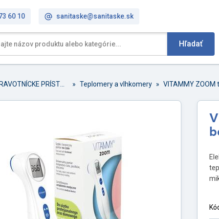
73 60 10
sanitaske@sanitaske.sk
Hľadať
ZDRAVOTNÍCKE PRÍSTROJE A PRÍSLUŠENSTVO
»
Teplomery a vlhkomery
»
VITAMMY ZOOM te
V
b
El
tep
mi
Kó