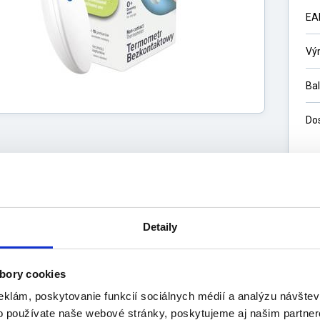
EA
Vý
Ba
Do
3
24
Detaily
bory cookies
eklám, poskytovanie funkcií sociálnych médií a analýzu návšte
s
Výrobca
o používate naše webové stránky, poskytujeme aj našim partner
uktu