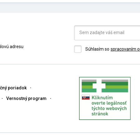
ilovú adresu
Súhlasím so
spracovaním o
čný poriadok
Vernostný program