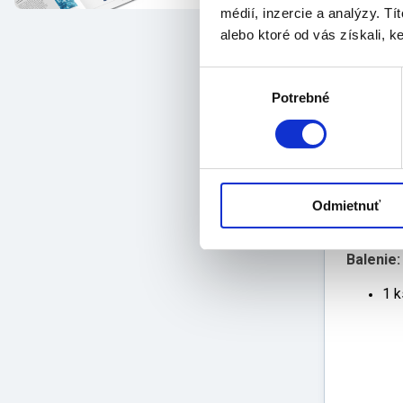
médií, inzercie a analýzy. Tí
Vlastnos
alebo ktoré od vás získali, ke
nev
Výber
môž
Potrebné
súhlasu
tep
Vit
je 
pre
inf
sku
Odmietnuť
pri
Balenie:
1 k