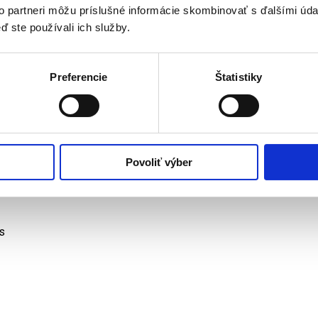
to partneri môžu príslušné informácie skombinovať s ďalšími údaj
ti:
ď ste používali ich služby.
yžaduje sa dotyk testovanej osoby, takže nevyžaduje dezinfekc
e merať teplotu mnohým ľuďom nepretržite bez rizika prenosu 
Preferencie
Štatistiky
lomer umožňuje presné meranie v krátkom čase
ammy Zoom bol špeciálne navrhnutý na bezpečné meranie teplot
to prístroj schopný merať teplotu ľudského tela zisťovaním inten
vedie namerané teplo na LCD displej zobrazením jeho hodnoty
račervený teplomer je určený na prerušované meranie teploty ľ
pín
Povoliť výber
 správnom používaní rýchlo a presne vyhodnotí teplotu
s