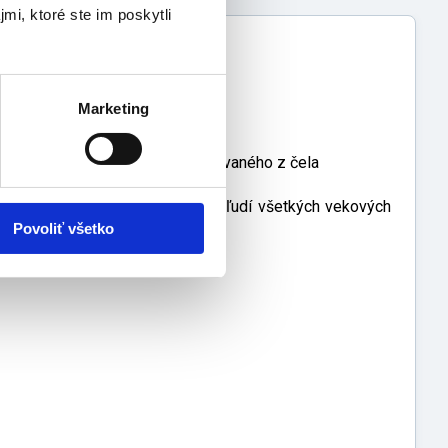
mi, ktoré ste im poskytli
iu
choroby
Marketing
y na čele
zity infračerveného svetla vyžarovaného z čela
udského tela z povrchu čela pre ľudí všetkých vekových
Povoliť všetko