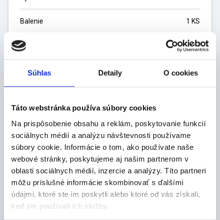
Balenie
1 KS
Dostupnosť
Nedostupne
Súhlas
Detaily
O cookies
Predaj sa skončil
Táto webstránka používa súbory cookies
Na prispôsobenie obsahu a reklám, poskytovanie funkcií
sociálnych médií a analýzu návštevnosti používame
súbory cookie. Informácie o tom, ako používate naše
webové stránky, poskytujeme aj našim partnerom v
Popis produktu
oblasti sociálnych médií, inzercie a analýzy. Títo partneri
môžu príslušné informácie skombinovať s ďalšími
Vlastnosti:
údajmi, ktoré ste im poskytli alebo ktoré od vás získali,
keď ste používali ich služby.
náhradné koleso k invalidnému vozíku komplet s
diskom, držiakom, ložiskami s gumeným