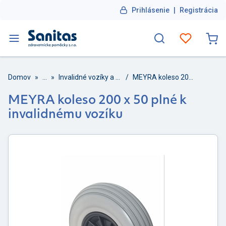
Prihlásenie
|
Registrácia
Domov
»
...
»
Invalidné vozíky a príslušenstvo
/
MEYRA koleso 200 x 50 plné k invalidnému vozíku
MEYRA koleso 200 x 50 plné k
invalidnému vozíku