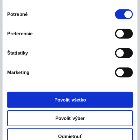
plášťom
Výber
výrobca: MEYRA ČR s.r.o. Hrusická 2538/5 141
Potrebné
súhlasu
00 Praha 4, telefon (obchod): +420 272 761 102,
Telefon (servis): +420 272 661 430, E-mail:
meyracr@meyragroup.com, Web: www.meyra.cz
Preferencie
Veľkosť:
Štatistiky
200 x 50 (8 x 2)
Balenie:
Marketing
1 ks
Povoliť všetko
Dokumenty
Povoliť výber
Odmietnuť