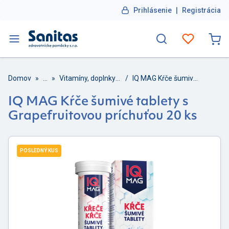
Prihlásenie
|
Registrácia
Domov
»
...
»
Vitamíny, doplnky výživy
/
IQ MAG Kŕče šumivé tablety s Grapefruitovou príchuťou 20 ks
IQ MAG Kŕče šumivé tablety s
Grapefruitovou príchuťou 20 ks
POSLEDNÝ KUS