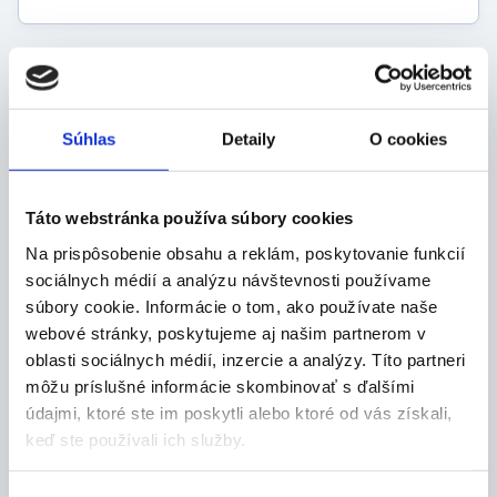
Popis produktu
Súhlas
Detaily
O cookies
Vlastnosti:
horčík prispieva k správnemu fungovaniu svalov
Táto webstránka používa súbory cookies
a spolu s vitamínom B6 a draslíkom k správnemu
Na prispôsobenie obsahu a reklám, poskytovanie funkcií
fungovaniu nervového systému
sociálnych médií a analýzu návštevnosti používame
s grapefruitovou príchuťou
súbory cookie. Informácie o tom, ako používate naše
dávkovanie:
odporúčaná denná dávka je 1 tableta denne
webové stránky, poskytujeme aj našim partnerom v
tableta sa rozpustí v pohári (200 ml)
oblasti sociálnych médií, inzercie a analýzy. Títo partneri
studenej vody, zamieša a vypije
môžu príslušné informácie skombinovať s ďalšími
upozornenie:
údajmi, ktoré ste im poskytli alebo ktoré od vás získali,
nie je určené deťom, tehotným a dojčiacim
keď ste používali ich služby.
ženám
uchovávajte mimo dosahu detí