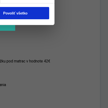
Povoliť všetko
žku pod matrac v hodnote 42€
ania