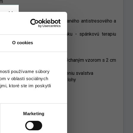
om
rgiu mimo tela pomocou zabudovaného antistresového a
 a tak prináša iný level spánku - spánkovú terapiu
O cookies
rchnej časti prešívaný veľkým nadýchaným vzorom s 2 cm
vnosti používame súbory
lakové body a prispieva k uvoľneniu svalstva
om v oblasti sociálnych
 neustáleho hľadania správnej polohy
mi, ktoré ste im poskytli
v kombinácii s dutým vláknom
y pásik s logom StressFree
Marketing