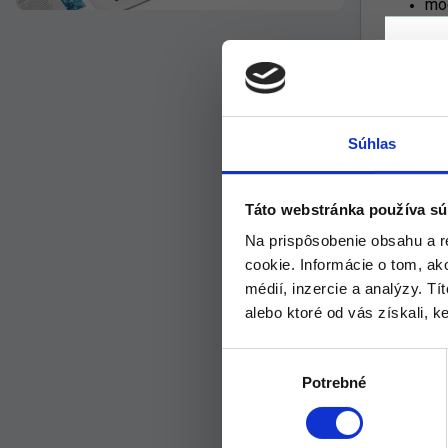
mod
ľud
na 
poť
ant
St
ods
Súhlas
pom
pom
nes
Táto webstránka používa sú
vr
Na prispôsobenie obsahu a r
vrs
cookie. Informácie o tom, ak
pos
médií, inzercie a analýzy. Tí
dru
dok
alebo ktoré od vás získali, ke
jad
cel
Výber
ant
Potrebné
súhlasu
vý
tvr
no