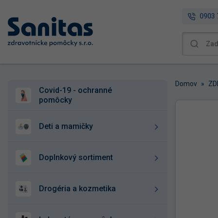
0903 
Domov
»
covid-19 - ochranné
pomôcky
deti a mamičky
doplnkový sortiment
drogéria a kozmetika