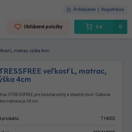
Prihlásenie
|
Registrácia
Obľúbené položky
0
0 €
kosť L, matrac, výška 4cm
TRESSFREE veľkosť L, matrac,
ýška 4cm
trac STRESSFREE pre bezstarostný a šťastný život. Celková
ka matraca je 24 cm.
d produktu
T14002