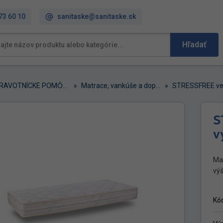
73 60 10
sanitaske@sanitaske.sk
Hľadať
ZDRAVOTNÍCKE POMȎCKY
»
Matrace, vankúše a doplnky DreamBed
»
STRESSFREE veľ
S
v
Ma
výš
Kó