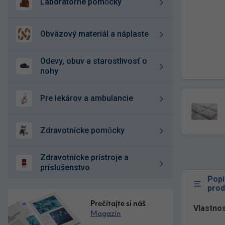
laboratórne pomȏcky
obväzový materiál a náplaste
odevy, obuv a starostlivosť o
nohy
pre lekárov a ambulancie
zdravotnícke pomȏcky
zdravotnícke prístroje a
príslušenstvo
Popi
prod
Prečítajte si náš
Vlastnos
Magazín