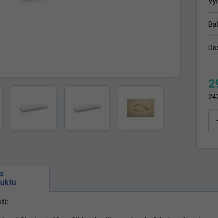
Vý
Ba
Do
2
24
s
uktu
ti: