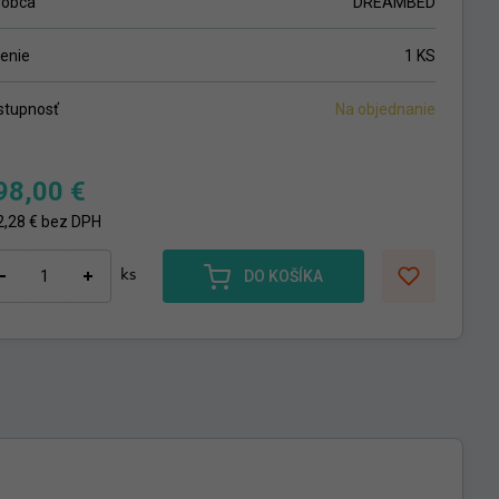
robca
DREAMBED
lenie
1 KS
stupnosť
Na objednanie
98,00
€
2,28
€
bez DPH
ks
DO KOŠÍKA