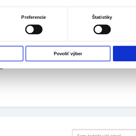
eríny v praktickom balení vhodné ako náhradné prezúvky pri vy
žitie: outdoor
ba: modrá
Preferencie
Štatistiky
eriál: textília
- 36
Povoliť výber
ár