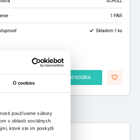
robca
SCHOLL
lenie
1 PAR
stupnosť
Skladom 1 ks
2,00
€
76
€
bez DPH
ks
DO KOŠÍKA
O cookies
vnosti používame súbory
om v oblasti sociálnych
mi, ktoré ste im poskytli