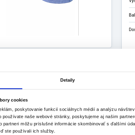
Vý
Ba
Do
1
9,
Detaily
bory cookies
s
eklám, poskytovanie funkcií sociálnych médií a analýzu návšte
Výrobca
uktu
o používate naše webové stránky, poskytujeme aj našim partner
to partneri môžu príslušné informácie skombinovať s ďalšími údaj
ti:
ď ste používali ich služby.