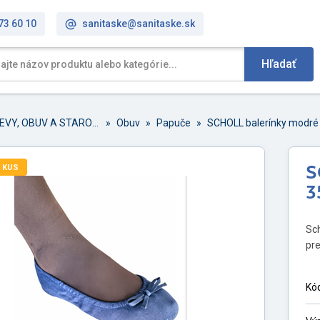
73 60 10
sanitaske@sanitaske.sk
Hľadať
ODEVY, OBUV A STAROSTLIVOSŤ O NOHY
»
Obuv
»
Papuče
»
SCHOLL balerínky modré 
 KUS
S
3
Sch
pre
Kó