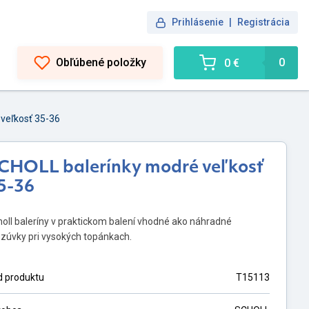
Prihlásenie
|
Registrácia
Obľúbené položky
0
0 €
veľkosť 35-36
CHOLL balerínky modré veľkosť
5-36
oll baleríny v praktickom balení vhodné ako náhradné
zúvky pri vysokých topánkach.
d produktu
T15113