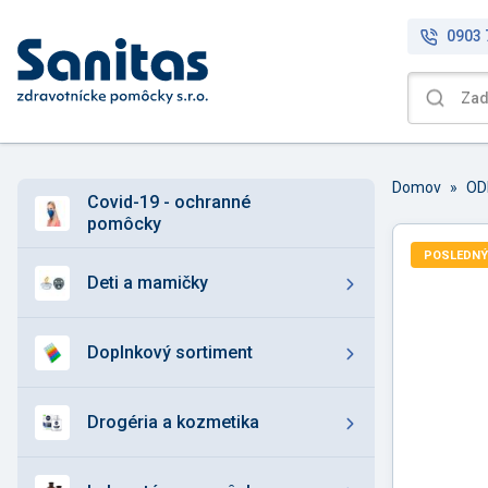
0903 
Domov
»
covid-19 - ochranné
pomôcky
POSLEDNÝ
deti a mamičky
doplnkový sortiment
drogéria a kozmetika