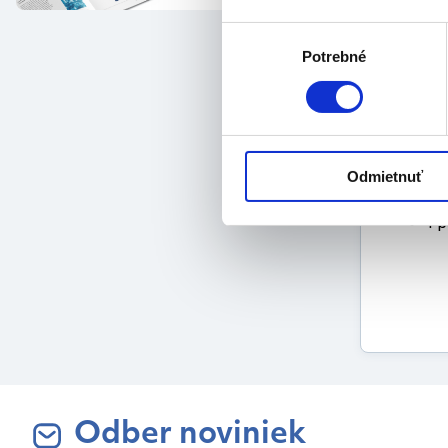
bal
pou
Výber
far
Potrebné
súhlasu
mat
Veľkosť:
35 
Odmietnuť
Balenie:
1 p
Odber noviniek