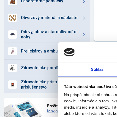
laboratórne pomȏcky
obväzový materiál a náplaste
odevy, obuv a starostlivosť o
nohy
pre lekárov a ambulancie
zdravotnícke pomȏcky
Súhlas
zdravotnícke prístroje a
Táto webstránka používa sú
príslušenstvo
Popi
Na prispôsobenie obsahu a r
prod
cookie. Informácie o tom, ak
Prečítajte si náš
médií, inzercie a analýzy. Tí
Vlastnos
Magazín
alebo ktoré od vás získali, ke