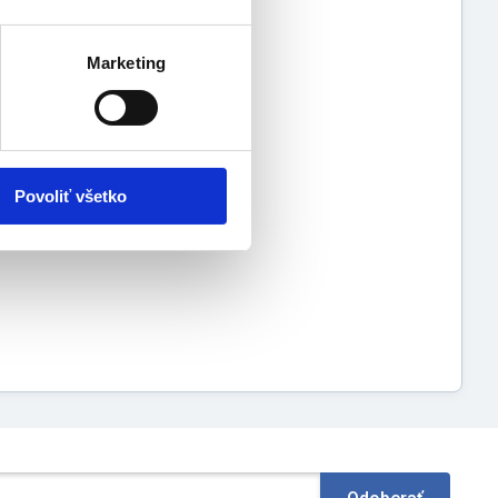
sokých topánkach
Marketing
Povoliť všetko