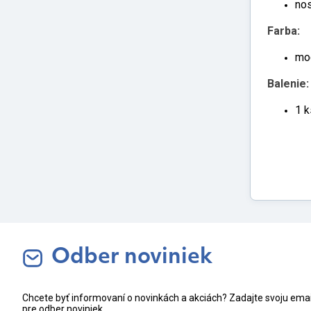
nos
Farba:
mo
Balenie:
1 k
Odber noviniek
Chcete byť informovaní o novinkách a akciách? Zadajte svoju ema
pre odber noviniek.