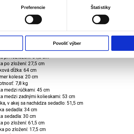
umožňuje vám samostatne vykonávať väčšinu vašich každodenn
Preferencie
Štatistiky
možno použiť v interiéri aj exteriéri
obca: Reha Fund Sp. z o.o. ul. Staniewicka 14, Varšava, Poľ
8605499599, IČ: PL5260214054
ké parametre:
Povoliť výber
. bezpečné zaťaženie: 136 kg
taviteľná výška rúčok: 79 - 92,5 cm
ka pri rozložení: 61,5 cm
ka po zložení: 27,5 cm
ková dĺžka: 64 cm
mer kolesa: 20 cm
tnosť: 7,8 kg
ka medzi rúčkami: 45 cm
ka medzi zadnými kolieskami: 53 cm
ka, v akej sa nachádza sedadlo: 51,5 cm
ka sedadla: 34 cm
ka sedadla: 30 cm
ka po zložení: 61,5 cm
ka po zložení: 17,5 cm