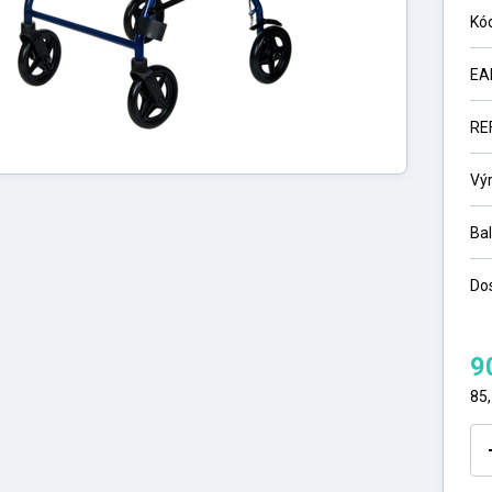
Kó
EA
RE
Vý
Ba
Do
9
85