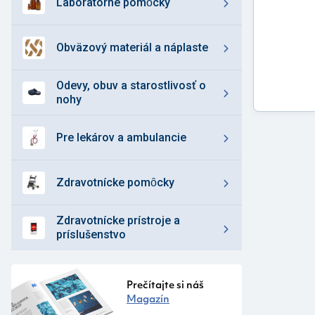
laboratórne pomȏcky
obväzový materiál a náplaste
odevy, obuv a starostlivosť o
nohy
pre lekárov a ambulancie
zdravotnícke pomȏcky
zdravotnícke prístroje a
príslušenstvo
Prečítajte si náš
Magazín