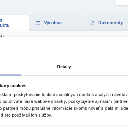
s
Výrobca
Dokumenty
uktu
ti:
álne na dlhšie prechádzky pre ľudí s obmedzenou pohyblivosťou
stabilné sedadlo a operadlo umožňujúce odpočinok
tiež pohodlnú tašku na drobnosti alebo nákupy
myslený a jednoduchý dizajn vám bude robiť radosť dlhé roky
Detaily
olný oceľový rám
čné predné kolesá umožňujú ľahké otáčanie
závislé brzdy so zámkami na každom zadnom kolese
bory cookies
estranná taška
eklám, poskytovanie funkcií sociálnych médií a analýzu návšte
ľmi pohodlné sedadlo s operadlom
o používate naše webové stránky, poskytujeme aj našim partner
adateľný, ľahko sa prenáša
to partneri môžu príslušné informácie skombinovať s ďalšími údaj
árske použitie:
ď ste používali ich služby.
chodítko sa používa ako pomôcka pre osoby s obmedzenou sc
státí a chôdzi