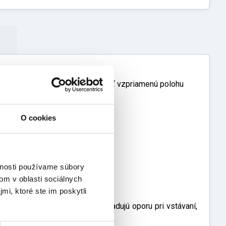
, ktorí dokážu samostatne udržať vzpriamenú polohu
O cookies
vnosti používame súbory
om v oblasti sociálnych
mi, ktoré ste im poskytli
hopnosťou pohybu, ktoré vyžadujú oporu pri vstávaní,