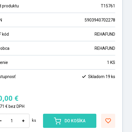
d produktu
T15761
N
5903940702278
F kód
REHAFUND
robca
REHAFUND
lenie
1 KS
stupnosť
Skladom 19 ks
0,00
€
,71
€
bez DPH
ks
DO KOŠÍKA