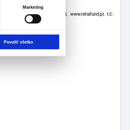
ých fyzických aktivít
Marketing
sko, e-mail: info@rehafund.pl, www.rehafund.pl, t.č.:
Povoliť všetko