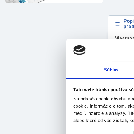
Popi
prod
Vlastnos
ide
má 
má 
pre
Súhlas
od
oto
ne
Táto webstránka používa sú
pri
Na prispôsobenie obsahu a r
ve
cookie. Informácie o tom, ak
skl
médií, inzercie a analýzy. Tí
lek
alebo ktoré od vás získali, ke