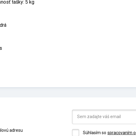
nosť tašky: 5 kg
drá
s
ilovú adresu
Súhlasím so
spracovaním o