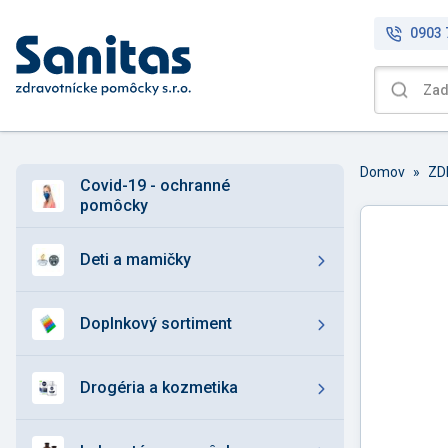
0903 
Domov
»
covid-19 - ochranné
pomôcky
deti a mamičky
doplnkový sortiment
drogéria a kozmetika