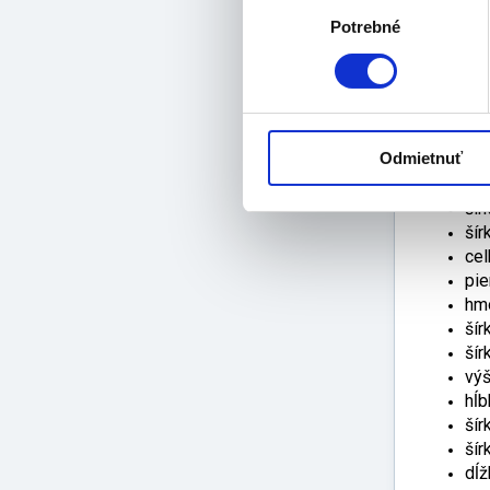
Výber
Potrebné
súhlasu
výr
+4
Technic
Odmietnuť
max
nas
šír
šír
cel
pie
hmo
šír
šír
výš
hĺb
šír
šír
dĺž