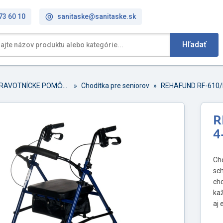
73 60 10
sanitaske@sanitaske.sk
Hľadať
ZDRAVOTNÍCKE POMȎCKY
»
Chodítka pre seniorov
»
REHAFUND RF-610/N 
R
4
Ch
sch
ch
kaž
aj 