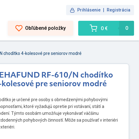
Prihlásenie
|
Registrácia
Obľúbené položky
0
0 €
chodítko 4-kolesové pre seniorov modré
EHAFUND RF-610/N chodítko
-kolesové pre seniorov modré
odítko je určené pre osoby s obmedzenými pohybovými
opnosťami, ktoré vyžadujú opretie pri vstávaní, státí a
odení. Týmto osobám umožňuje vykonávať väčšinu
dodenných pohybových činností. Môže sa používať v interiéri
exteriéri.