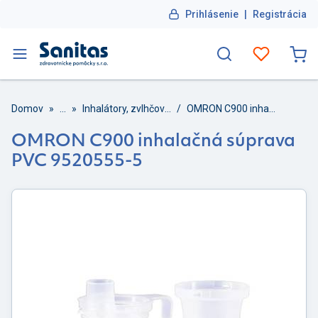
Prihlásenie
|
Registrácia
Domov
»
...
»
Inhalátory, zvlhčovače a odsávačky
/
OMRON C900 inhalačná súprava PVC 9520555-5
OMRON C900 inhalačná súprava
PVC 9520555-5