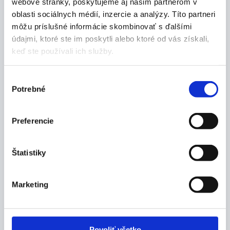
webové stránky, poskytujeme aj našim partnerom v
oblasti sociálnych médií, inzercie a analýzy. Títo partneri
môžu príslušné informácie skombinovať s ďalšími
údajmi, ktoré ste im poskytli alebo ktoré od vás získali,
keď ste používali ich služby.
Popis produktu
Vlastnosti:
Výber
Potrebné
súhlasu
náhradný inhalačný set na kompresorový
inhalátor OMRON Comp Air Pro C900.
set obsahuje:
Preferencie
rozprašovaciu komoru
náustok
Štatistiky
výrobca: OMRON HEALTHCARE EUROPE B.V.
Wegalaan 73, 2132 JD Hoofddorp, Holandsko
www.omron-healthcare.com Web: www.omron-
Marketing
healthcare.com
Balenie:
1 ks
Povoliť všetko