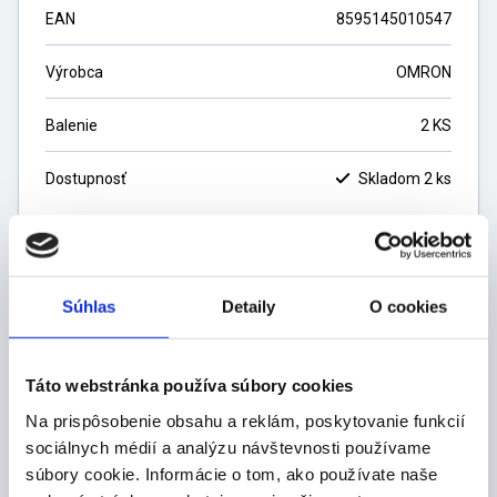
EAN
8595145010547
Výrobca
OMRON
Balenie
2 KS
Dostupnosť
Skladom 2 ks
14,50
€
Súhlas
Detaily
O cookies
11,79
€
bez DPH
ks
Táto webstránka používa súbory cookies
Na prispôsobenie obsahu a reklám, poskytovanie funkcií
DO KOŠÍKA
sociálnych médií a analýzu návštevnosti používame
súbory cookie. Informácie o tom, ako používate naše