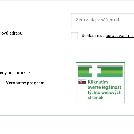
ilovú adresu
Súhlasím so
spracovaním o
čný poriadok
Vernostný program