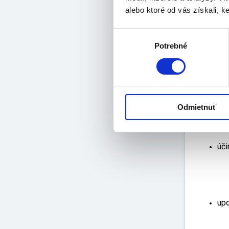
B2 
alebo ktoré od vás získali, ke
vit
vit
zlo
Výber
Potrebné
súhlasu
ale
dáv
Odmietnuť
odp
úči
upo