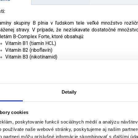
ti:
amíny skupiny B plnia v ľudskom tele veľké množstvo rozličn
áženej stravy. V prípade, že nezískavate dostatočné množstvo
letám B-Complex Forte, ktoré obsahujú:
Vitamín B1 (tiamín HCL)
Vitamín B2 (riboflavín)
Vitamín B3 (nikotínamid)
Vitamín B5 (D-pantotenát vápenatý)
Vitamín B6 (pyridoxín HCL)
Vitamín B7 (D-biotín)
Vitamín B9 (kyselina pteroylmonoglutámová)
Vitamín B12 (metylkobalamín)
Detaily
mer všetky obsiahnuté vitamíny (okrem B9) prispievajú k sprá
ežité je aj ich napomáhanie funkciám nervového systému (B1, B2,
 B12), pričom vitamín B5 prispieva aj k normálnej mentálnej výko
bory cookies
amíny B2, B3 a B7 prispievajú k údržbe sliznice a kože, pričom 
eklám, poskytovanie funkcií sociálnych médií a analýzu návšte
amíny B2, B3, B5, B6 a B12 prispievajú k znižovaniu únavy a vyče
o používate naše webové stránky, poskytujeme aj našim partner
amíny skupiny B sú dôležité aj pre červené krvinky, keďže vitamí
to partneri môžu príslušné informácie skombinovať s ďalšími údaj