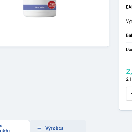
EA
Vý
Ba
Do
2
2,
s
Výrobca
uktu