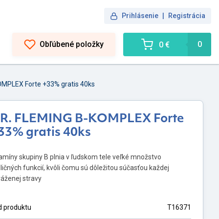
Prihlásenie
|
Registrácia
Obľúbené položky
0
0 €
MPLEX Forte +33% gratis 40ks
R. FLEMING B-KOMPLEX Forte
33% gratis 40ks
amíny skupiny B plnia v ľudskom tele veľké množstvo
ličných funkcií, kvôli čomu sú dôležitou súčasťou každej
áženej stravy
d produktu
T16371