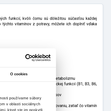
ých funkcií, kvôli čomu sú dôležitou súčasťou každej
 týchto vitamínov z potravy, môžete ich doplniť vďaka
O cookies
vnemu fungovaniu energetického metabolizmu
 B3, B6, B7, B12) a psychologickej funkcií (B1, B3, B6,
nnosti
vitamín B7 napomáha aj údržbe vlasov
vnosti používame súbory
rpanosti
om v oblasti sociálnych
ny B6 a B12 prispievajú ich formovaniu, zatiaľ čo vitamín
mi, ktoré ste im poskytli