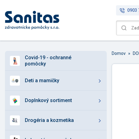
0903 
Domov
»
DO
covid-19 - ochranné
pomôcky
deti a mamičky
doplnkový sortiment
drogéria a kozmetika