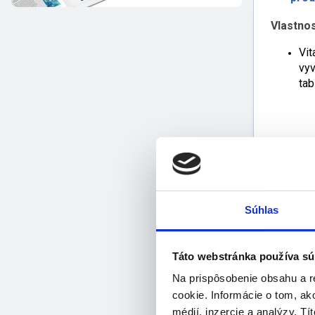
Vlastnos
Vit
vyv
tab
Súhlas
tak
dôl
B7,
Táto webstránka používa sú
vit
Na prispôsobenie obsahu a r
vit
cookie. Informácie o tom, ak
vit
médií, inzercie a analýzy. Tí