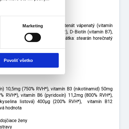
železa
systému
ikotínamid (vitamín B3), D-pantotenát vápenatý (vitamín
Marketing
itamín B1), riboflavín (vitamín B2), D-Biotín (vitamín B7),
(vitamín B12), protihrudkujúca látka: stearán horečnatý
Povoliť všetko
dy.
vín) 10,5mg (750% RVH*), vitamín B3 (nikotínamid) 50mg
% RVH*), vitamín B6 (pyridoxín) 11,2mg (800% RVH*),
(kyselina listová) 400µg (200% RVH*), vitamín B12
vá hodnota
 dojčiace ženy
stravy