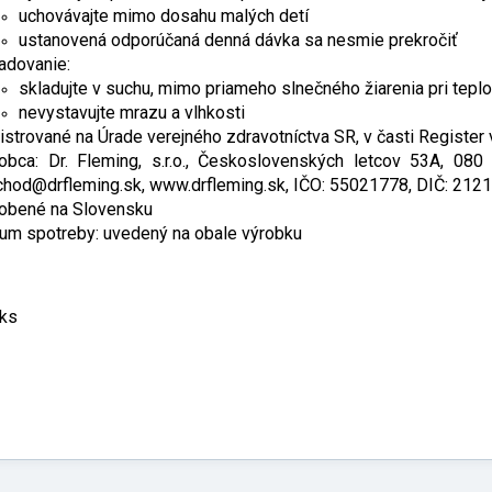
uchovávajte mimo dosahu malých detí
ustanovená odporúčaná denná dávka sa nesmie prekročiť
adovanie:
skladujte v suchu, mimo priameho slnečného žiarenia pri tepl
nevystavujte mrazu a vlhkosti
istrované na Úrade verejného zdravotníctva SR, v časti Registe
obca: Dr. Fleming, s.r.o., Československých letcov 53A, 080
hod@drfleming.sk, www.drfleming.sk, IČO: 55021778, DIČ: 21
robené na Slovensku
um spotreby: uvedený na obale výrobku
 ks