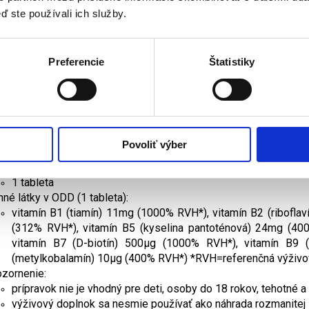
prispieva k ich údržbe
ď ste používali ich služby.
amín B2 taktiež prispieva k správnemu fungovaniu metabolizmu 
amíny B6 a B12 napomáhajú správnemu fungovaniu imunitného 
ženie:
objemové činidlá: mikrokryštalická celulóza, maltodextrín; n
Preferencie
Štatistiky
B5), pyridoxín hydrochlorid (vitamín B6), tiamín hydrochlorid (v
kyselina pteroylmonoglutámová (vitamín B9), metylkobalamín 
rastlinného pôvodu
rgény: -
kovanie:
Povoliť výber
užívajte 1 tabletu denne a zapite dostatočným množstvom vo
orúčaná denná dávka:
1 tableta
nné látky v ODD (1 tableta):
vitamín B1 (tiamín) 11mg (1000% RVH*), vitamín B2 (ribofla
(312% RVH*), vitamín B5 (kyselina pantoténová) 24mg (400
vitamín B7 (D-biotín) 500µg (1000% RVH*), vitamín B9 
(metylkobalamín) 10μg (400% RVH*) *RVH=referenčná výživo
zornenie:
prípravok nie je vhodný pre deti, osoby do 18 rokov, tehotné a
výživový doplnok sa nesmie používať ako náhrada rozmanitej 