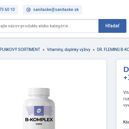
73 60 10
sanitaske@sanitaske.sk
Hľadať
PLNKOVÝ SORTIMENT
»
Vitamíny, doplnky výživy
»
DR. FLEMING B-KO
D
+
Vit
roz
vyv
Kó