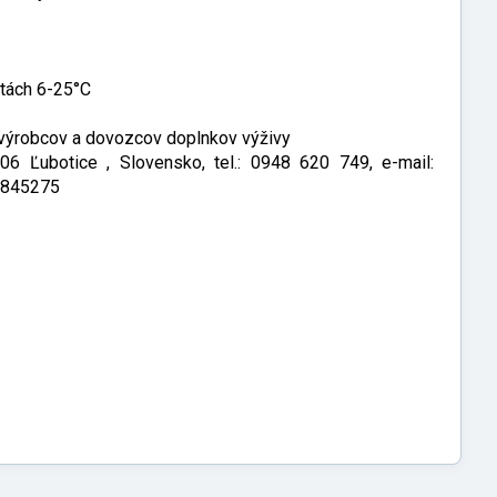
otách 6-25°C
r výrobcov a dovozcov doplnkov výživy
 06 Ľubotice , Slovensko, tel.: 0948 620 749, e-mail:
21845275