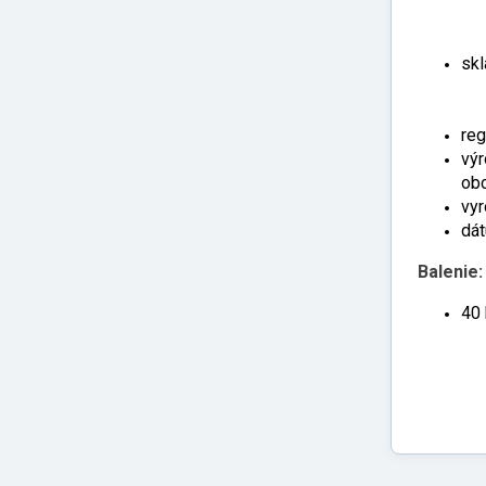
skl
reg
výr
obc
vy
dát
Balenie:
40