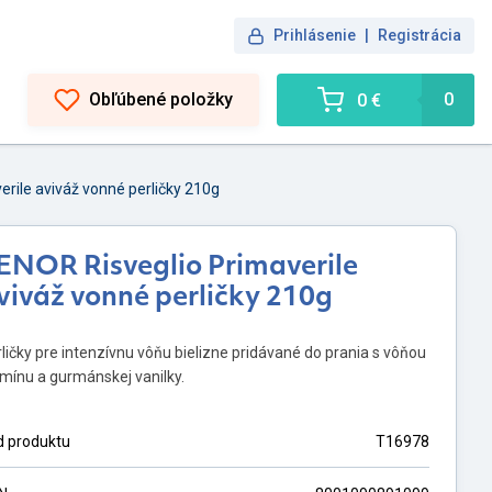
Prihlásenie
|
Registrácia
Obľúbené položky
0
0 €
erile aviváž vonné perličky 210g
ENOR Risveglio Primaverile
viváž vonné perličky 210g
ličky pre intenzívnu vôňu bielizne pridávané do prania s vôňou
mínu a gurmánskej vanilky.
d produktu
T16978