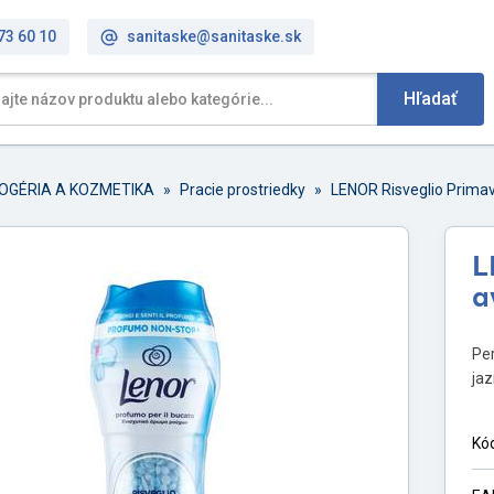
73 60 10
sanitaske@sanitaske.sk
Hľadať
OGÉRIA A KOZMETIKA
»
Pracie prostriedky
»
LENOR Risveglio Primav
L
a
Per
jaz
Kó