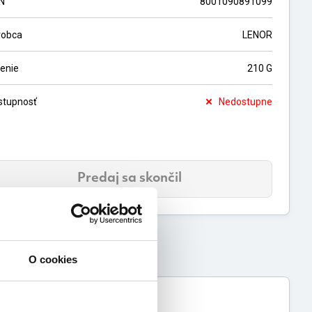
N
8001090891099
robca
LENOR
lenie
210 G
stupnosť
Nedostupne
Predaj sa skončil
O cookies