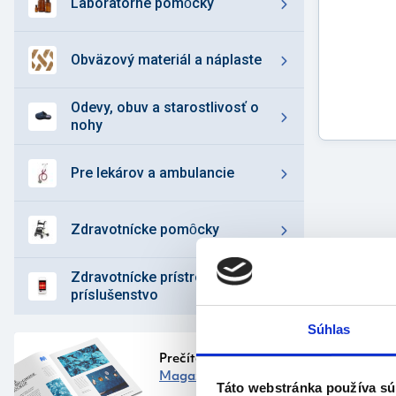
laboratórne pomȏcky
obväzový materiál a náplaste
odevy, obuv a starostlivosť o
nohy
pre lekárov a ambulancie
zdravotnícke pomȏcky
zdravotnícke prístroje a
príslušenstvo
Popi
Súhlas
prod
Prečítajte si náš
Vlastnos
Magazín
Táto webstránka používa sú