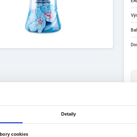
EA
Vý
Ba
Do
s
Výrobca
Detaily
uktu
ti:
bory cookies