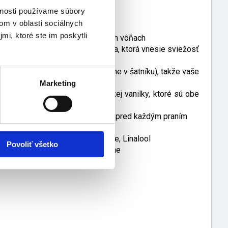
azmínu a gurmánskej vanilky
vnosti používame súbory
ijete
om v oblasti sociálnych
mi, ktoré ste im poskytli
nstoppables sú dostupné v rôznych vôňach
e zintenzívnenie v rámci prania, ktorá vnesie sviežosť
sviežosti (pri uskladnení bielizne v šatníku), takže vaše
u vôňou
Marketing
e plnú vôňu jazmínu a gurmánskej vanilky, ktoré sú obe
ridané do prázdneho bubna práčky pred každým praním
nutí
nellol, Hexyl Cinnamal, Limonene, Linalool
Povoliť všetko
tenzívnenie sviežej vône bielizne