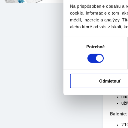
per
Na prispôsobenie obsahu a r
zos
cookie. Informácie o tom, ak
vsy
médií, inzercie a analýzy. Tí
per
alebo ktoré od vás získali, ke
dos
do 
vôň
Výber
obl
Potrebné
súhlasu
naš
zná
pre
pot
zlo
Odmietnuť
per
mál
nas
uži
Balenie:
21