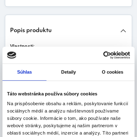
Popis produktu
Vlastnosti:
amino komplex slúži ako okamžitý zdroj
stavebných látok pre svaly
regenerácia: urýchľuje opravu svalových tkanív
Súhlas
Detaily
O cookies
poškodených tréningom a zmierňuje "svalovicu"
ochrana svalov (Antikatabolizmus): počas diéty
alebo intenzívneho výkonu bráni telu využívať
Táto webstránka používa súbory cookies
vlastné svalové bielkoviny ako zdroj energie
Na prispôsobenie obsahu a reklám, poskytovanie funkcií
podpora rastu: stimuluje proteínovú syntézu, čo
sociálnych médií a analýzu návštevnosti používame
je kľúčový proces pre budovanie novej svalovej
súbory cookie. Informácie o tom, ako používate naše
hmoty
zníženie únavy: niektoré aminokyseliny (napr.
webové stránky, poskytujeme aj našim partnerom v
BCAA) môžu počas cvičenia oddialiť pociťovanie
oblasti sociálnych médií, inzercie a analýzy. Títo partneri