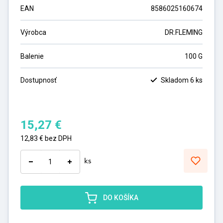
EAN
8586025160674
Výrobca
DR.FLEMING
Balenie
100 G
Dostupnosť
Skladom 6 ks
15,27
€
12,83
€
bez DPH
ks
DO KOŠÍKA