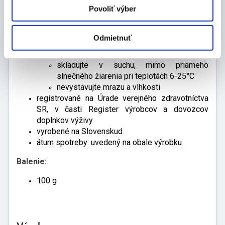
Povoliť výber
náhrada rozmanitej stravy
uchovávajte mimo dosahu malých detí
ustanovená odporúčaná denná dávka sa
Odmietnuť
nesmie prekročiť
skladovanie:
skladujte v suchu, mimo priameho
slnečného žiarenia pri teplotách 6-25°C
nevystavujte mrazu a vlhkosti
registrované na Úrade verejného zdravotníctva
SR, v časti Register výrobcov a dovozcov
doplnkov výživy
vyrobené na Slovenskud
átum spotreby: uvedený na obale výrobku
Balenie:
100 g