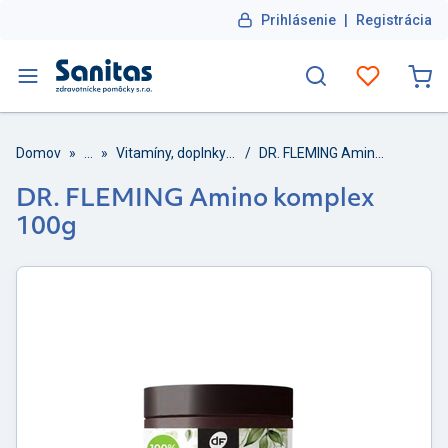
Prihlásenie
|
Registrácia
Domov
»
...
»
Vitamíny, doplnky výživy
/
DR. FLEMING Amino komplex 100g
DR. FLEMING Amino komplex
100g