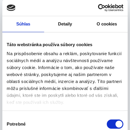
200ml
200ml
10,39
€
11,50
€
-
20
%
12,99
€
-
20
%
14,37
€
Skladom 2 ks
Skladom 2 ks
Súhlas
Detaily
O cookies
Táto webstránka používa súbory cookies
Na prispôsobenie obsahu a reklám, poskytovanie funkcií
sociálnych médií a analýzu návštevnosti používame
súbory cookie. Informácie o tom, ako používate naše
webové stránky, poskytujeme aj našim partnerom v
oblasti sociálnych médií, inzercie a analýzy. Títo partneri
DR. FLEMING Reishi
DR. FLEMING Shiitake
môžu príslušné informácie skombinovať s ďalšími
lipozomálny extrakt
lipozomálny extrakt
údajmi, ktoré ste im poskytli alebo ktoré od vás získali,
200ml
200ml
keď ste používali ich služby.
10,65
€
10,00
€
-
20
%
13,31
€
-
20
%
12,50
€
Skladom 2 ks
Skladom 3 ks
Výber
Potrebné
súhlasu