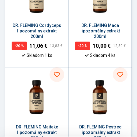
DR. FLEMING Cordyceps
DR. FLEMING Maca
lipozomálny extrakt
lipozomálny extrakt
200ml
200ml
11,06
€
10,00
€
-
20
%
13,83
€
-
20
%
12,50
€
Skladom 1 ks
Skladom 4 ks
DR. FLEMING Maitake
DR. FLEMING Pestrec
lipozomálny extrakt
lipozomálny extrakt