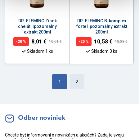
DR. FLEMING Zinok
DR. FLEMING B-komplex
chelát lipozomálny
forte lipozomálny extrakt
extrakt 200ml
200ml
8,01
€
10,58
€
-
20
%
10,01
€
-
20
%
13,23
€
Skladom 1 ks
Skladom 3 ks
1
2
Odber noviniek
Chcete byť informovaní o novinkách a akciách? Zadajte svoju