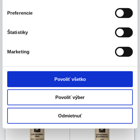
Preferencie
Štatistiky
Marketing
DR. FLEMING Magnézium
DR. FLEMING Magnézium
Chelát lipozomálny
Citrát lipozomálny
extrakt 200ml
extrakt 200ml
11,06
€
10,26
€
-
20
%
13,83
€
-
20
%
12,82
€
Povoliť všetko
Skladom 13 ks
Skladom 2 ks
Povoliť výber
POSLEDNÝ KUS
Odmietnuť