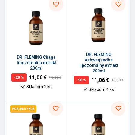
DR. FLEMING
DR. FLEMING Chaga
Ashwagandha
lipozomálna extrakt
lipozomálny extrakt
200ml
200ml
11,06
€
-
20
%
13,83
€
11,06
€
-
20
%
13,83
€
Skladom 2 ks
Skladom 4 ks
POSLEDNÝ KUS