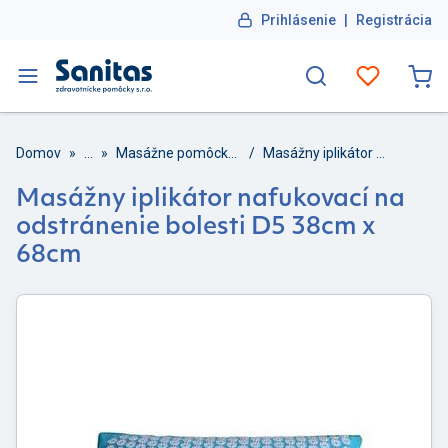
Prihlásenie
|
Registrácia
Domov
»
...
»
Masážne pomôcky a prístroje
/
Masážny iplikátor nafukovací na odstránenie bolesti D5 38cm x 68cm
Masážny iplikátor nafukovací na
odstránenie bolesti D5 38cm x
68cm