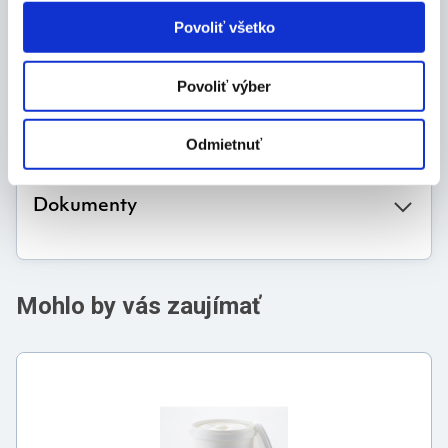
Balenie:
Povoliť všetko
1 ks
Povoliť výber
Výrobca
Odmietnuť
Dokumenty
Mohlo by vás zaujímať