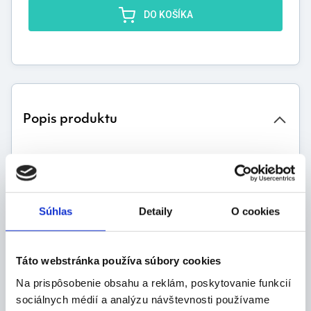
DO KOŠÍKA
Popis produktu
Vlastnosti:
masážny ježko (iplikátor) je pomôcka, ktorá slúži
na regeneráciu organizmu
Súhlas
Detaily
O cookies
na platenom alebo fóliovom koberčeku rôznych
rozmerov sú nalepené plastové krúžky s
ihličkami
Táto webstránka používa súbory cookies
ich tvar, počet a zoskupenie sú veľmi dôkladne a
dômyselne skonštruované tak, aby priniesli
Na prispôsobenie obsahu a reklám, poskytovanie funkcií
žiaduci efekt
sociálnych médií a analýzu návštevnosti používame
iplikátor aktivizuje vlastné sily organizmu v boji