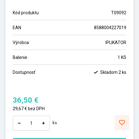
Kód produktu
T09092
EAN
8588004227019
Výrobca
IPLIKATOR
Balenie
1 KS
Dostupnosť
Skladom 2 ks
36,50
€
29,67
€
bez DPH
ks