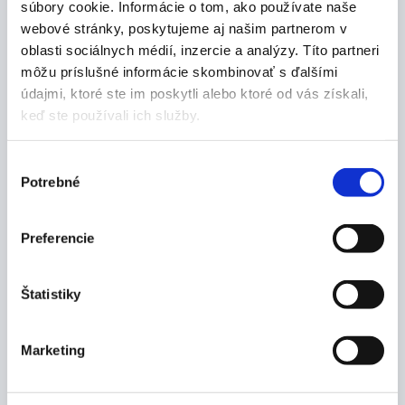
súbory cookie. Informácie o tom, ako používate naše
proti bolesti
webové stránky, poskytujeme aj našim partnerom v
úspešne odstraňuje mnohé zdravotné problémy
oblasti sociálnych médií, inzercie a analýzy. Títo partneri
výhodou je okamžitý efekt a jednoduchosť
môžu príslušné informácie skombinovať s ďalšími
používania. Je určený na individuálne používanie,
údajmi, ktoré ste im poskytli alebo ktoré od vás získali,
odstránenie bolesti chrbtice, hlavy, kĺbov,
keď ste používali ich služby.
svalovej únavy a nespavosti
využitie: predchádzanie, odstránenie alebo
zmenšenie bolesti pri radikulitíde a
Výber
osteochondróze, zvýšenie odolnosti proti
Potrebné
súhlasu
svalovej únave, odstránenie pocitu bolesti pri
zápalových procesoch a bolestiach v kĺboch,
zvýšenie ohybnosti v kĺboch, odstránenie kŕčov v
Preferencie
svaloch a pod.
výrobca: IPLIKATOR s.r.o., Módna tvorba V.D.
Štatistiky
Barčianska 68, 040 17 Košice Slovakia,
iplikator@iplikator.eu, www.iplikator.er
Rozmery:
Marketing
38 x 68 cm