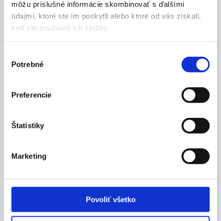
môžu príslušné informácie skombinovať s ďalšími
údajmi, ktoré ste im poskytli alebo ktoré od vás získali,
keď ste používali ich služby.
Výber
Potrebné
súhlasu
Preferencie
Štatistiky
Balenie:
Marketing
1 ks
Povoliť všetko
Výrobca