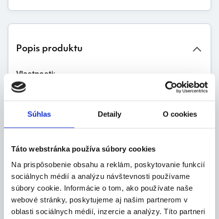
Popis produktu
Vlastnosti:
širokohrdlá
hnedá
okrúhla
Súhlas
Detaily
O cookies
sklenená
so zabrúsenou zátkou
Táto webstránka používa súbory cookies
Rozmery:
Na prispôsobenie obsahu a reklám, poskytovanie funkcií
objem: 50 ml
sociálnych médií a analýzu návštevnosti používame
d: 41,5 mm
súbory cookie. Informácie o tom, ako používate naše
h: 76 mm
webové stránky, poskytujeme aj našim partnerom v
NZ: 24/20
oblasti sociálnych médií, inzercie a analýzy. Títo partneri