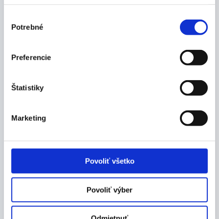
semeno
odporúčané dávkovanie: 2-3x denne
Výber
dátum spotreby: uvedený na obale výrobku
Potrebné
súhlasu
výrobca: HERBEX s.r.o., 991 28 Vinica 53,
prevádzka: 916 14 Hrašné 1 Slovenská republika
Preferencie
Balenie:
20 x 3 g
Štatistiky
Marketing
Výrobca
Povoliť všetko
Dokumenty
Povoliť výber
Odmietnuť