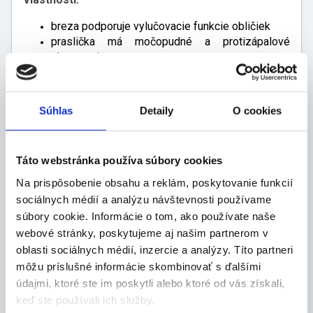
breza podporuje vylučovacie funkcie obličiek
praslička má močopudné a protizápalové
vlastnosti
vrbovka podporuje správnu funkciu močových
ciest
vzhľadom k platnej legislatíve ne je možné
Súhlas
Detaily
O cookies
uvádzať jeho účinky v takom rozsahu ako v
minulosti
viac informácií o bylinkách sa dočítate na
Táto webstránka používa súbory cookies
internete a v atlasoch liečivých rastlín
návod na prípravu:
Na prispôsobenie obsahu a reklám, poskytovanie funkcií
1 vrecko zalejeme 0,5 l vriacej vody a
sociálnych médií a analýzu návštevnosti používame
necháme 10 minút vylúhovať
súbory cookie. Informácie o tom, ako používate naše
uskladňujte na suchom a tmavom mieste, mimo
webové stránky, poskytujeme aj našim partnerom v
dosah detí
oblasti sociálnych médií, inzercie a analýzy. Títo partneri
zloženie:
môžu príslušné informácie skombinovať s ďalšími
žihľava dvojdomá, list brezy bradavičnatej,
údajmi, ktoré ste im poskytli alebo ktoré od vás získali,
medovka lekárska, materina dúška,
keď ste používali ich služby.
praslička roľná, vŕbovka malokvetá, ľanové