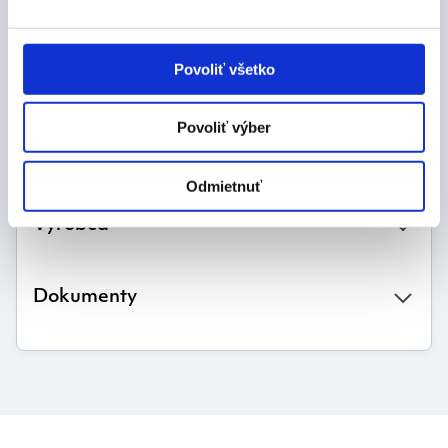
Rozmery:
42 x 14 x 200 mm
Povoliť všetko
Balenie:
Povoliť výber
1 ks
Odmietnuť
Výrobca
Dokumenty