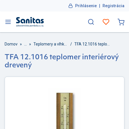
Prihlásenie
|
Registrácia
Domov
»
...
»
Teplomery a vlhkomery
/
TFA 12.1016 teplomer interiérový drevený
TFA 12.1016 teplomer interiérový
drevený