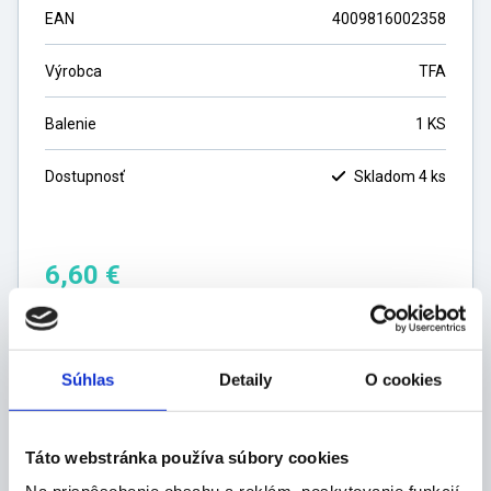
EAN
4009816002358
Výrobca
TFA
Balenie
1 KS
Dostupnosť
Skladom 4 ks
6,60
€
5,37
€
bez DPH
ks
Súhlas
Detaily
O cookies
DO KOŠÍKA
Táto webstránka používa súbory cookies