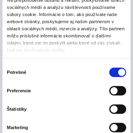
Na prispôsobenie obsahu a reklám, poskytovanie funkcií
sociálnych médií a analýzu návštevnosti používame
súbory cookie. Informácie o tom, ako používate naše
webové stránky, poskytujeme aj našim partnerom v
oblasti sociálnych médií, inzercie a analýzy. Títo partneri
Popis produktu
môžu príslušné informácie skombinovať s ďalšími
údajmi, ktoré ste im poskytli alebo ktoré od vás získali,
Vlastnosti:
keď ste používali ich služby.
tento klasický teplomer je vyrobený z dubu s
hliníkovou stupnicou
Výber
Potrebné
reguláciou vnútornej teploty šetríte náklady na
súhlasu
vykurovanie - až 6% pri znížení teploty o jeden
stupeň
Preferencie
teplomer je kompletne vyrobený v Nemecku
vďaka dvojbodovému nastaveniu je obzvlášť
Štatistiky
presný
kapiláry sú naplnené špeciálne zafarbeným
alkoholom
Marketing