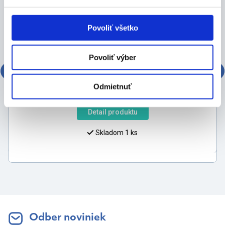
Povoliť všetko
Povoliť výber
TALACKO 117581 manikúra 11-dielna
Odmietnuť
43,60
€
Detail produktu
Skladom 1 ks
Odber noviniek