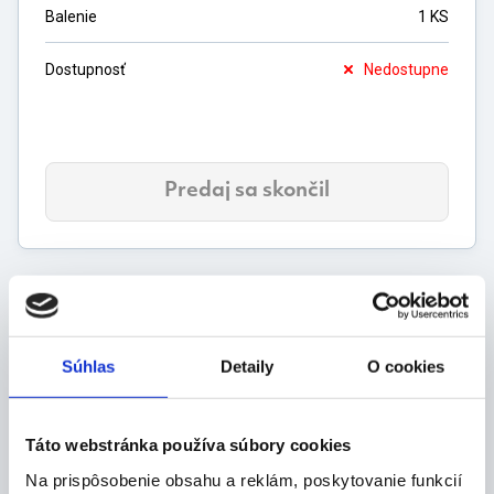
Balenie
1 KS
Dostupnosť
Nedostupne
Predaj sa skončil
Popis produktu
Súhlas
Detaily
O cookies
Vlastnosti:
pinzeta na úpravu obočia
Táto webstránka používa súbory cookies
Rozmery:
Na prispôsobenie obsahu a reklám, poskytovanie funkcií