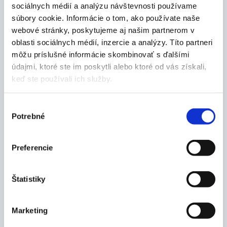
sociálnych médií a analýzu návštevnosti používame
8 cm
súbory cookie. Informácie o tom, ako používate naše
Balenie:
webové stránky, poskytujeme aj našim partnerom v
oblasti sociálnych médií, inzercie a analýzy. Títo partneri
1 ks
môžu príslušné informácie skombinovať s ďalšími
údajmi, ktoré ste im poskytli alebo ktoré od vás získali,
keď ste používali ich služby.
Výrobca
Výber
Potrebné
súhlasu
Dokumenty
Preferencie
Štatistiky
Mohlo by vás zaujímať
Marketing