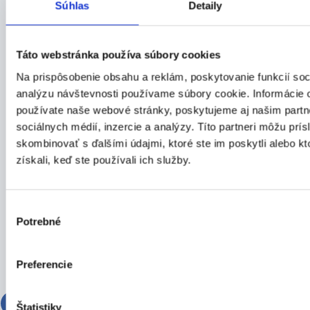
Súhlas
Detaily
Výrobca
Táto webstránka používa súbory cookies
Na prispôsobenie obsahu a reklám, poskytovanie funkcií soc
Dokumenty
analýzu návštevnosti používame súbory cookie. Informácie 
používate naše webové stránky, poskytujeme aj našim partn
sociálnych médií, inzercie a analýzy. Títo partneri môžu prí
Mohlo by vás zaujímať
skombinovať s ďalšími údajmi, ktoré ste im poskytli alebo kt
získali, keď ste používali ich služby.
Výber
Potrebné
súhlasu
Preferencie
Štatistiky