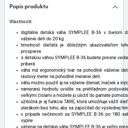
Popis produktu
Vlastnosti:
digitálna detská váha SYMPLEE B-36 v bielom di
váženie detí do 20 kg
hmotnosť dieťaťa je dôležitým ukazovateľom toh
prospieva
s detskou váhou SYMPLEE B-36 budete presne vedieť,
priberá
váha má ergonomický tvar na pohodlné váženie detí
rastový meter na pohodlné meranie detí
váhu možno použiť aj na váženie šteniat, mačiek a iný
nameranú hodnotu uvidíte na prehľadnom podsviet
veľkými číslami a môžete ju uložiť do pamäte pomoc
užitočná je aj funkcia TARE, ktorá umožňuje vážiť dieť
uterákom bez toho, aby sa započítali do výslednej hm
v prípade nečinnosti sa SYMPLEE B-36 po 180 se
vypne
váženie na detskej váhe SYMPLEE B-36 je veľmi pres