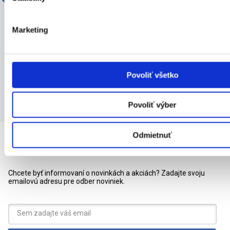
Lekárska váha T11/500
OMRON HN289 osobná
váha čierna
454,81
€
33,40
€
Marketing
Detail produktu
Detail produktu
Skladom 1 ks
Skladom 1 ks
Povoliť všetko
Povoliť výber
Odmietnuť
Odber noviniek
Chcete byť informovaní o novinkách a akciách? Zadajte svoju
emailovú adresu pre odber noviniek.