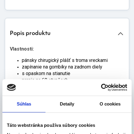
Popis produktu
Vlastnosti:
pánsky chirugický plášť s troma vreckami
zapínanie na gombíky na zadnom diely
s opaskom na stianutie
pranie na 60 stupňoch
nebieliť
Súhlas
Detaily
O cookies
Zloženie:
100% bavlna
Táto webstránka používa súbory cookies
Farba: