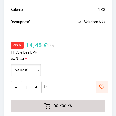
Balenie
1 KS
Dostupnosť
Skladom 6 ks
14,45
€
17 €
-
15
%
11,75
€
bez DPH
*
Veľkosť
ks
DO KOŠÍKA