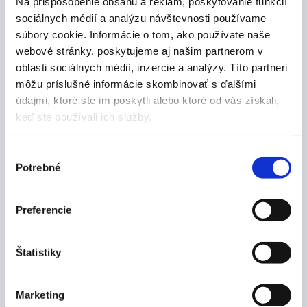
Na prispôsobenie obsahu a reklám, poskytovanie funkcií
biela
sociálnych médií a analýzu návštevnosti používame
súbory cookie. Informácie o tom, ako používate naše
Veľkostná tabuľka:
webové stránky, poskytujeme aj našim partnerom v
oblasti sociálnych médií, inzercie a analýzy. Títo partneri
Obvod hrudníka
Obvod pása (cm)
Veľkosť
môžu príslušné informácie skombinovať s ďalšími
(cm)
údajmi, ktoré ste im poskytli alebo ktoré od vás získali,
keď ste používali ich služby.
34
68
54
36
72
58
Výber
Potrebné
súhlasu
38
76
62
Preferencie
40
80
66
Štatistiky
42
84
70
44
88
74
Marketing