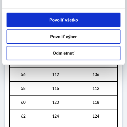
46
92
78
48
96
82
Povoliť všetko
50
100
88
Povoliť výber
52
104
94
Odmietnuť
54
108
100
56
112
106
58
116
112
60
120
118
62
124
124