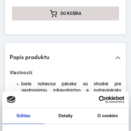
DO KOŠÍKA
Popis produktu
Vlastnosti:
biele nohavice pánske sú vhodné pre
gastronómiu, zdravotníctvo a potravinársky
priemysel
zapínanie vpredu na gombíky, vzadu s
možnosťou zúženia
Súhlas
Detaily
O cookies
vysoký pás zabezpečuje komfort pri nosení
nohavice majú po bokoch hlboké vrecká
sú vyrobené z kvalitného materiálu so 100%