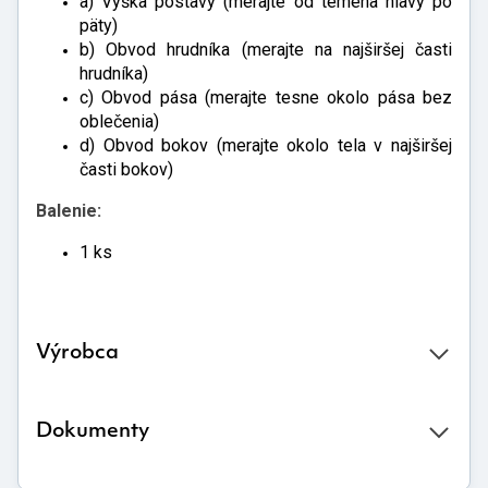
a) Výška postavy (merajte od temena hlavy po
päty)
b) Obvod hrudníka (merajte na najširšej časti
hrudníka)
c) Obvod pása (merajte tesne okolo pása bez
oblečenia)
d) Obvod bokov (merajte okolo tela v najširšej
časti bokov)
Balenie:
1 ks
Výrobca
Dokumenty