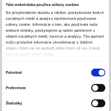
obsahom bavlny
Táto webstránka používa súbory cookies
gramáž 200g/m2
Na prispôsobenie obsahu a reklám, poskytovanie funkcií
pranie je možné na 90˚C, čo umožňuje úplnú
sociálnych médií a analýzu návštevnosti používame
dezinfekciu a jednoduchú údržbu
súbory cookie. Informácie o tom, ako používate naše
Farba:
webové stránky, poskytujeme aj našim partnerom v
oblasti sociálnych médií, inzercie a analýzy. Títo partneri
biela
môžu príslušné informácie skombinovať s ďalšími
Veľkostná tabuľka:
údajmi, ktoré ste im poskytli alebo ktoré od vás získali,
keď ste používali ich služby.
Veľkosť
b) Obvod hrudníka
c) Obvod pása
Výber
42
84
70
Potrebné
súhlasu
44
88
74
Preferencie
46
92
78
Štatistiky
48
96
82