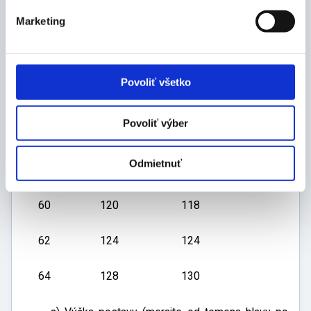
Marketing
50
100
88
52
104
94
Povoliť všetko
54
108
100
Povoliť výber
56
112
106
Odmietnuť
58
116
112
60
120
118
62
124
124
64
128
130