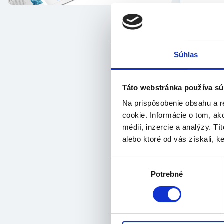
Vlastnos
hyg
fle
špe
Súhlas
s 3
pre
pou
Táto webstránka používa sú
výr
Na prispôsobenie obsahu a r
Balenie:
cookie. Informácie o tom, ak
médií, inzercie a analýzy. Tí
10
alebo ktoré od vás získali, ke
Výber
Potrebné
súhlasu
Mohlo b