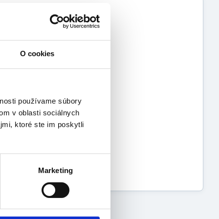
O cookies
islava, SR www.pg.com
vnosti používame súbory
om v oblasti sociálnych
mi, ktoré ste im poskytli
Marketing