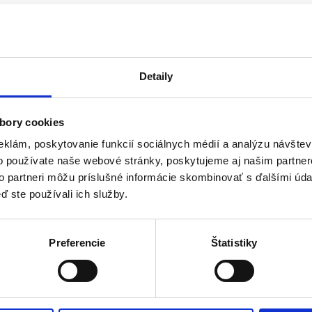
ti:
ienické vložky always classic clean feel protection normal
xibilné krídelká pomáhajú chrániť postranné časti bielizne
ciálny materiál absorbuje tekutinu a uzamkne ju vo vnútri
Detaily
 ochrannými funkčnými zónami
 slabšie až stredne silné krvácanie
žitie: vložky nesplachujte do záchoda
bory cookies
obca: Procter & Gamble, spol. s r.o. Einsteinova 24, 851 01 Brat
eklám, poskytovanie funkcií sociálnych médií a analýzu návšte
o používate naše webové stránky, poskytujeme aj našim partner
to partneri môžu príslušné informácie skombinovať s ďalšími údaj
 ks
ď ste používali ich služby.
Preferencie
Štatistiky
y vás zaujímať