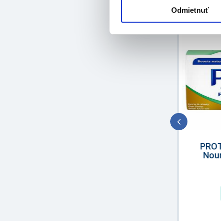
Odmietnuť
GARNIER Action Control
Thermic minerálny
PROT
antiperspirant v spreji 150ml
Nour
4,40
€
Detail produktu
Skladom 3 ks