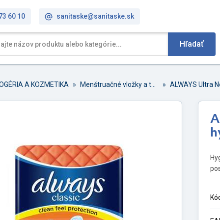
73 60 10
sanitaske@sanitaske.sk
Hľadať
OGÉRIA A KOZMETIKA
»
Menštruačné vložky a tampóny
»
ALWAYS Ultra No
A
h
Hyg
pos
Kó