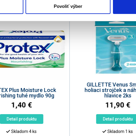
Povoliť výber
GILLETTE Venus S
EX Plus Moisture Lock
holiaci strojček a n
ishing tuhé mydlo 90g
hlavice 2ks
1,40
€
11,90
€
Detail produktu
Detail produktu
Skladom 4 ks
Skladom 1 ks