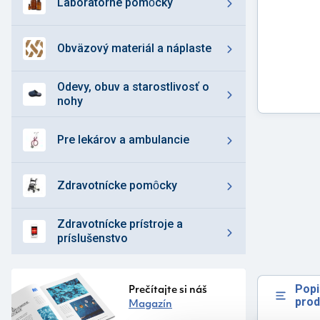
laboratórne pomȏcky
obväzový materiál a náplaste
odevy, obuv a starostlivosť o
nohy
pre lekárov a ambulancie
zdravotnícke pomȏcky
zdravotnícke prístroje a
príslušenstvo
Popi
Prečítajte si náš
prod
Magazín