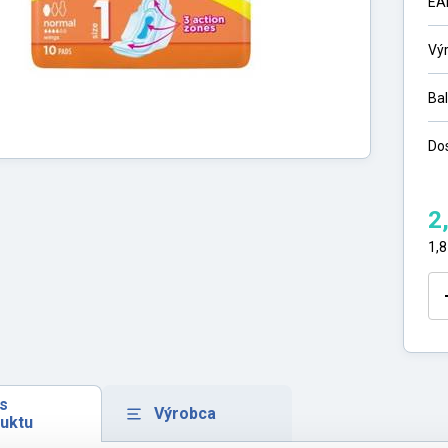
EA
Vý
Ba
Do
2
1,
s
Výrobca
uktu