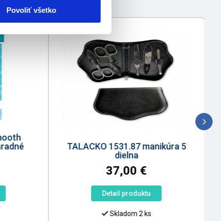
Povoliť všetko
mooth
áhradné
TALACKO 1531.87 manikúra 5
dielna
37,00
€
Detail produktu
Skladom 2 ks