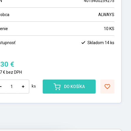
N
4015400259275
robca
ALWAYS
lenie
10 KS
stupnosť
Skladom 14 ks
,30
€
87
€
bez DPH
ks
DO KOŠÍKA