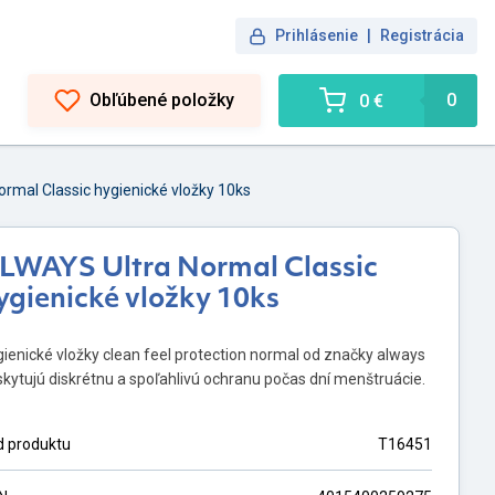
Prihlásenie
|
Registrácia
Obľúbené položky
0
0 €
rmal Classic hygienické vložky 10ks
LWAYS Ultra Normal Classic
ygienické vložky 10ks
ienické vložky clean feel protection normal od značky always
kytujú diskrétnu a spoľahlivú ochranu počas dní menštruácie.
d produktu
T16451