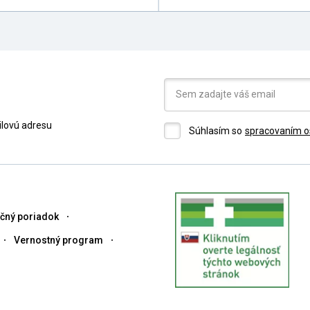
ilovú adresu
Súhlasím so
spracovaním o
čný poriadok
Vernostný program