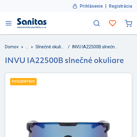
Prihlásenie
|
Registrácia
Domov
»
...
»
Slnečné okuliare
/
INVU IA22500B slnečné okuliare
INVU IA22500B slnečné okuliare
POSLEDNÝ KUS