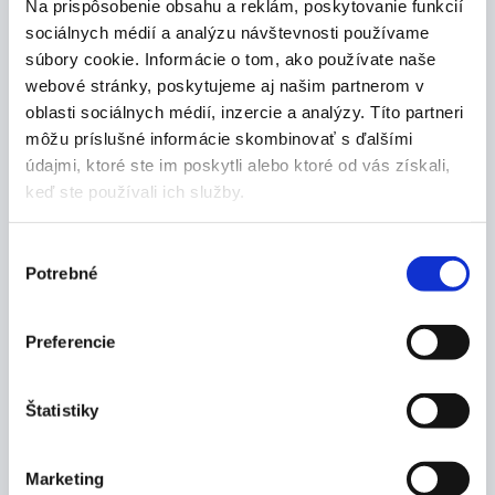
Na prispôsobenie obsahu a reklám, poskytovanie funkcií
sociálnych médií a analýzu návštevnosti používame
súbory cookie. Informácie o tom, ako používate naše
Popis produktu
webové stránky, poskytujeme aj našim partnerom v
oblasti sociálnych médií, inzercie a analýzy. Títo partneri
Vlastnosti:
môžu príslušné informácie skombinovať s ďalšími
údajmi, ktoré ste im poskytli alebo ktoré od vás získali,
odolné, ľahké a navrhnuté tak, aby zostali
keď ste používali ich služby.
bezpečne na mieste
tieto slnečné okuliare sú dokonalou voľbou pre
milovníkov športu
Výber
Potrebné
naše prémiové ultra polarizované šošovky
súhlasu
poskytujú videnie bez oslnenia, 100% UV
ochranu a vrstvy odolné proti rozbitiu a
Preferencie
poškriabaniu
zrkadlový typ šošovky
materiál šošovky triacetát
Štatistiky
materiál rámu: plast
tvar rámu sférický
šírka šošovky: 141mm
Marketing
výška objektívu: 60mm