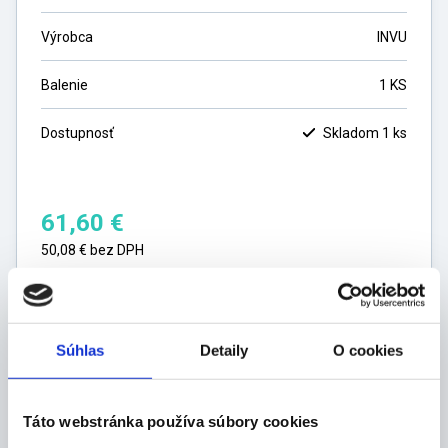
Výrobca
INVU
Balenie
1 KS
Dostupnosť
Skladom 1 ks
61,60
€
50,08
€
bez DPH
ks
Súhlas
Detaily
O cookies
DO KOŠÍKA
Táto webstránka používa súbory cookies