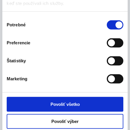
keď ste používali ich služby.
Výber
Popis produktu
Potrebné
súhlasu
Vlastnosti:
Preferencie
balónik k manometrickému tlakomeru so
spätným ventilom
Štatistiky
Balenie:
1 ks
Marketing
Výrobca
Povoliť všetko
Povoliť výber
Dokumenty