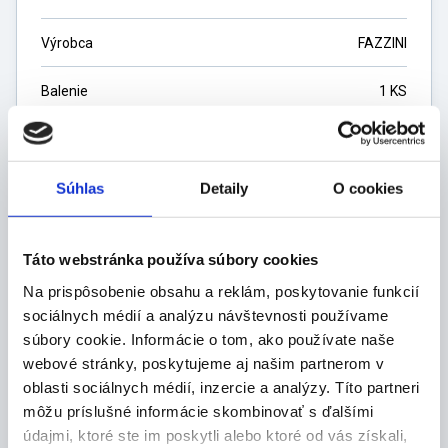
Výrobca
FAZZINI
Balenie
1 KS
Dostupnosť
Skladom 5 ks
Súhlas
Detaily
O cookies
5,60
€
4,55
€
bez DPH
Táto webstránka používa súbory cookies
Na prispôsobenie obsahu a reklám, poskytovanie funkcií
ks
sociálnych médií a analýzu návštevnosti používame
súbory cookie. Informácie o tom, ako používate naše
webové stránky, poskytujeme aj našim partnerom v
DO KOŠÍKA
oblasti sociálnych médií, inzercie a analýzy. Títo partneri
môžu príslušné informácie skombinovať s ďalšími
údajmi, ktoré ste im poskytli alebo ktoré od vás získali,