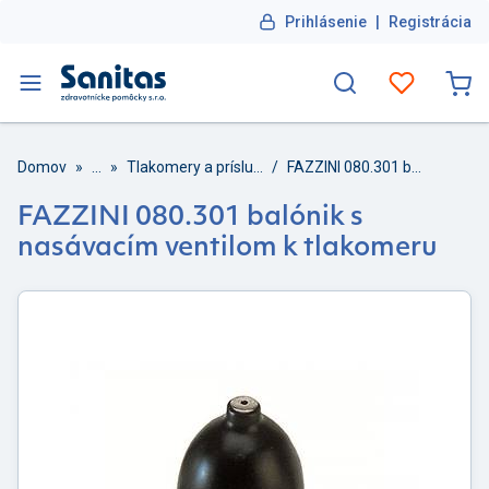
Prihlásenie
|
Registrácia
Domov
»
...
»
Tlakomery a príslušenstvo
/
FAZZINI 080.301 balónik s nasávacím ventilom k tlakomeru
FAZZINI 080.301 balónik s
nasávacím ventilom k tlakomeru