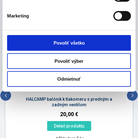
Marketing
Mohlo by vás zaujímať
Povoliť všetko
Povoliť výber
Odmietnuť
HALCAMP balónik k tlakomeru s predným a
zadným ventilom
20,00
€
Detail produktu