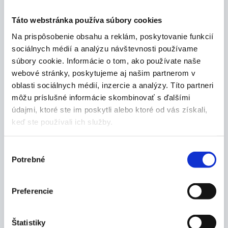
Táto webstránka používa súbory cookies
Na prispôsobenie obsahu a reklám, poskytovanie funkcií
Popis produktu
sociálnych médií a analýzu návštevnosti používame
súbory cookie. Informácie o tom, ako používate naše
Vlastnosti:
webové stránky, poskytujeme aj našim partnerom v
balónik k manometrickému tlakomeru so
oblasti sociálnych médií, inzercie a analýzy. Títo partneri
spätným ventilom
môžu príslušné informácie skombinovať s ďalšími
údajmi, ktoré ste im poskytli alebo ktoré od vás získali,
Balenie:
keď ste používali ich služby.
1 ks
Výber
Potrebné
súhlasu
Výrobca
Preferencie
Dokumenty
Štatistiky