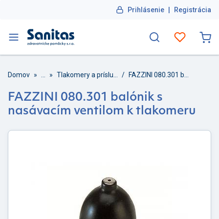
Prihlásenie
|
Registrácia
Domov
»
...
»
Tlakomery a príslušenstvo
/
FAZZINI 080.301 balónik s nasávacím ventilom k tlakomeru
FAZZINI 080.301 balónik s
nasávacím ventilom k tlakomeru